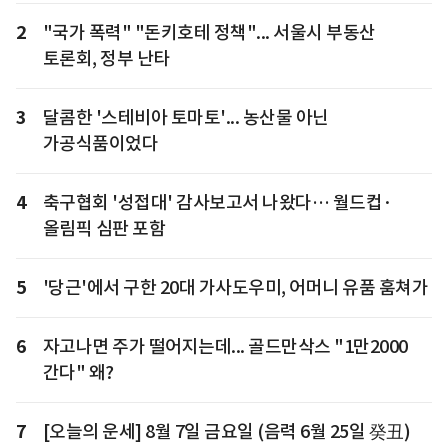
2
"국가 폭력" "돈키호테 정책"... 서울시 부동산
토론회, 정부 난타
3
달콤한 '스테비아 토마토'... 농산물 아닌
가공식품이었다
4
축구협회 '성접대' 감사보고서 나왔다… 월드컵·
올림픽 심판 포함
5
'당근'에서 구한 20대 가사도우미, 어머니 유품 훔쳐가
6
자고나면 주가 떨어지는데... 골드만삭스 "1만2000
간다" 왜?
7
[오늘의 운세] 8월 7일 금요일 (음력 6월 25일 癸丑)