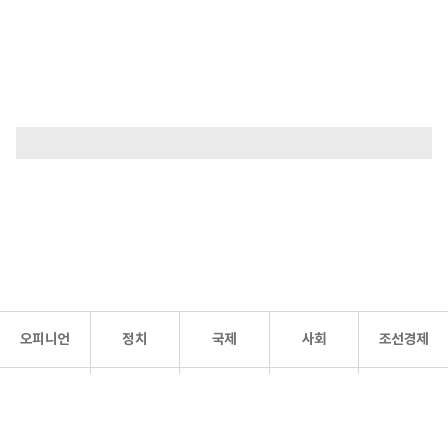
오피니언
정치
국제
사회
조선경제
문화·
조선
스포츠
건강
조선몰
연예
리더스