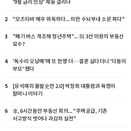
'9월 금리 인상' 제동 걸리나
2
"모즈타바 매우 위독하다... 이란 수뇌부내 소문 파다"
3
"폐기 버스 개조해 청년주택"... 與 3선 의원의 부동산
묘수?
4
'독수리 오남매'에 또 한명 더… 결혼 싫다더니 '다둥이
부모' 됐다
5
[유석재의 돌발史전 2.0] 박정희 대통령과 욕쟁이
할머니 이야기
6
李, 6시간동안 부동산 회의... "주택공급, 기존
사고방식 벗어나 과감히 실천"