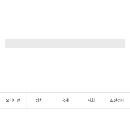
오피니언
정치
국제
사회
조선경제
문화·
조선
스포츠
건강
조선몰
연예
리더스