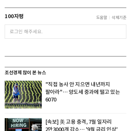
100자평
도움말
삭제기준
조선경제 많이 본 뉴스
"직접 농사 안 지으면 내년까지
팔아라"… 양도세 중과에 떨고 있는
6070
[속보] 美 고용 충격, 7월 일자리
2만3000개 감소… '9월 금리 인상'