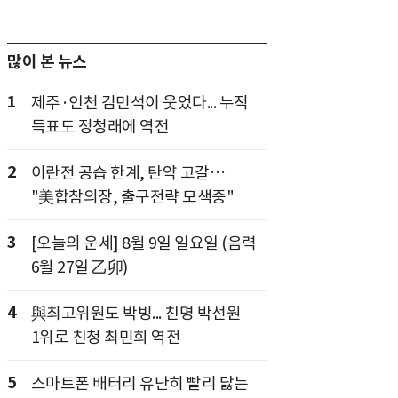
많이 본 뉴스
1
제주·인천 김민석이 웃었다... 누적
득표도 정청래에 역전
2
이란전 공습 한계, 탄약 고갈…
"美합참의장, 출구전략 모색중"
3
[오늘의 운세] 8월 9일 일요일 (음력
6월 27일 乙卯)
4
與최고위원도 박빙... 친명 박선원
1위로 친청 최민희 역전
5
스마트폰 배터리 유난히 빨리 닳는