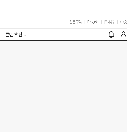
신문구독
|
English
|
日本語
|
中文
콘텐츠판