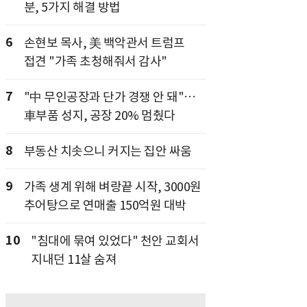
분, 5가지 해결 방법
6
손현보 목사, 美 백악관서 트럼프
접견 "가족 초청해줘서 감사"
7
"中 무인공장과 단가 경쟁 안 돼"…
車부품 성지, 공장 20% 멈췄다
8
부동산 치솟으니 커지는 집안 싸움
9
가족 생계 위해 벼랑끝 시작, 3000원
추어탕으로 연매출 150억원 대박
10
"침대에 묶여 있었다" 천안 교회서
지내던 11살 숨져