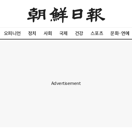
오피니언
정치
사회
국제
건강
스포츠
문화·연예