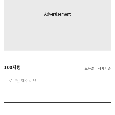
100자평
도움말
삭제기준