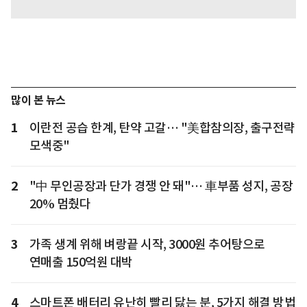
많이 본 뉴스
1
이란전 공습 한계, 탄약 고갈… "美합참의장, 출구전략
모색중"
2
"中 무인공장과 단가 경쟁 안 돼"… 車부품 성지, 공장
20% 멈췄다
3
가족 생계 위해 벼랑끝 시작, 3000원 추어탕으로
연매출 150억원 대박
4
스마트폰 배터리 유난히 빨리 닳는 분, 5가지 해결 방법