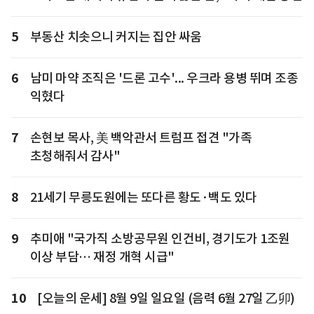
5
부동산 치솟으니 커지는 집안 싸움
6
남미 마약 조직은 '드론 고수'... 우크라 용병 뛰며 조종
익혔다
7
손현보 목사, 美 백악관서 트럼프 접견 "가족
초청해줘서 감사"
8
21세기 무릉도원에는 또다른 황도·백도 있다
9
추미애 "국가직 소방공무원 인건비, 경기도가 1조원
이상 부담… 재정 개혁 시급"
10
[오늘의 운세] 8월 9일 일요일 (음력 6월 27일 乙卯)