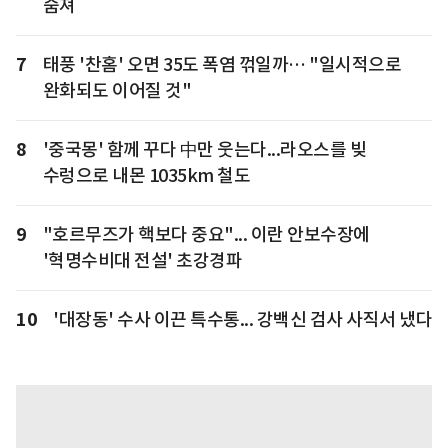
숨져
7
태풍 '찬홈' 오면 35도 폭염 꺾일까… "일시적으로
완화되도 이어질 것"
8
'중국몽' 함께 꾸다 中만 웃는다...라오스를 빚
수렁으로 내몬 1035km 철도
9
"호르무즈가 핵보다 중요"... 이란 안보수장에
'혁명수비대 전설' 초강경파
10
'대장동' 수사 이끈 특수통... 강백신 검사 사직서 냈다