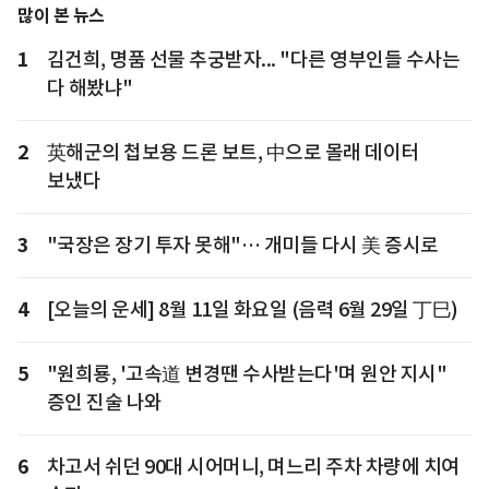
많이 본 뉴스
1
김건희, 명품 선물 추궁받자... "다른 영부인들 수사는
다 해봤냐"
2
英해군의 첩보용 드론 보트, 中으로 몰래 데이터
보냈다
3
"국장은 장기 투자 못해"… 개미들 다시 美 증시로
4
[오늘의 운세] 8월 11일 화요일 (음력 6월 29일 丁巳)
5
"원희룡, '고속道 변경땐 수사받는다'며 원안 지시"
증인 진술 나와
6
차고서 쉬던 90대 시어머니, 며느리 주차 차량에 치여