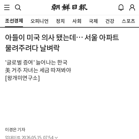
조선경제
오피니언
정치
사회
국제
건강
스포츠
아들이 미국 의사 됐는데… 서울 아파트
물려주려다 날벼락
'글로벌 증여' 늘어나는 한국
美 거주 자녀는 세금 따져봐야
[왕개미연구소]
이경은 기자
업데이트
2026.05.15. 07:54