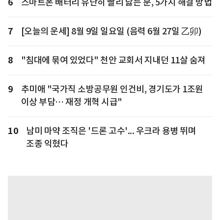
6
스마트폰 배터리 유난히 빨리 닳는 분, 5가지 해결 방법
7
[오늘의 운세] 8월 9일 일요일 (음력 6월 27일 乙卯)
8
"침대에 묶여 있었다" 천안 교회서 지내던 11살 숨져
9
추미애 "국가직 소방공무원 인건비, 경기도가 1조원
이상 부담… 재정 개혁 시급"
10
남미 마약 조직은 '드론 고수'... 우크라 용병 뛰며
조종 익혔다