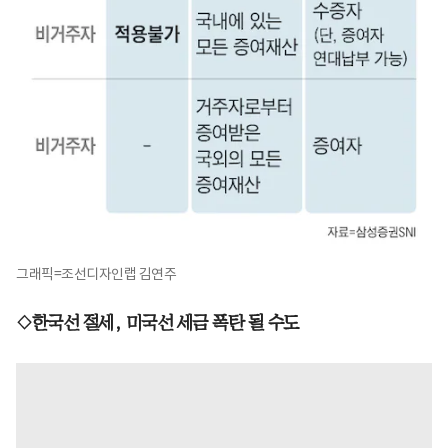
그래픽=조선디자인랩 김연주
◇한국선 절세, 미국선 세금 폭탄 될 수도