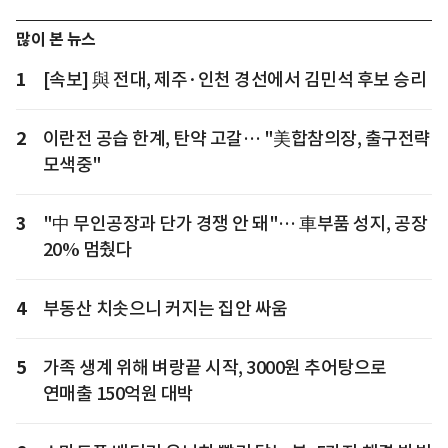
많이 본 뉴스
1
[속보] 與 전대, 제주·인천 경선에서 김민석 후보 승리
2
이란전 공습 한계, 탄약 고갈… "美합참의장, 출구전략
모색중"
3
"中 무인공장과 단가 경쟁 안 돼"… 車부품 성지, 공장
20% 멈췄다
4
부동산 치솟으니 커지는 집안 싸움
5
가족 생계 위해 벼랑끝 시작, 3000원 추어탕으로
연매출 150억원 대박