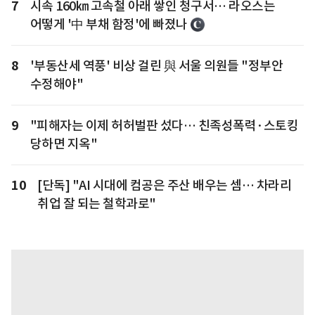
7
시속 160㎞ 고속철 아래 쌓인 청구서… 라오스는
어떻게 '中 부채 함정'에 빠졌나
8
'부동산세 역풍' 비상 걸린 與 서울 의원들 "정부안
수정해야"
9
"피해자는 이제 허허벌판 섰다… 친족성폭력·스토킹
당하면 지옥"
10
[단독] "AI 시대에 컴공은 주산 배우는 셈… 차라리
취업 잘 되는 철학과로"