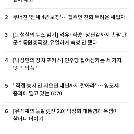
2
무너진 '전세 4년 보장'… 집주인 전화 두려운 세입자
3
[논설실의 뉴스 읽기] 석유·식량·장난감까지 총괄 北
군수동원총국장, 유일하게 숙청 안 됐다
4
[박성민의 정치 포커스] 민주당 집어삼키는 세 가지
'강박의 늪'
5
"직접 농사 안 지으면 내년까지 팔아라"… 양도세
중과에 떨고 있는 6070
6
[유석재의 돌발史전 2.0] 박정희 대통령과 욕쟁이
할머니 이야기