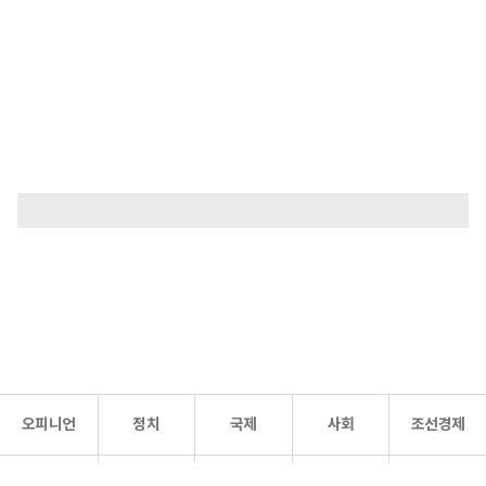
오피니언
정치
국제
사회
조선경제
문화·
조선
스포츠
건강
조선몰