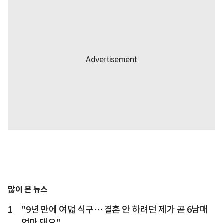
많이 본 뉴스
1
"9년 만에 여덟 식구… 결혼 안 하려던 제가 곧 6남매
엄마 돼요"