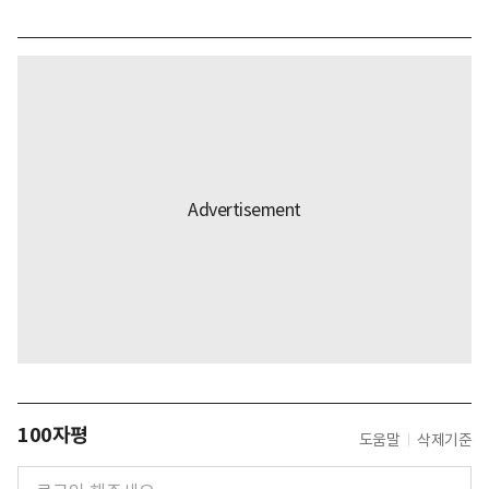
100자평
도움말
삭제기준