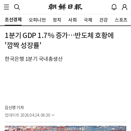
조선경제
오피니언
정치
사회
국제
건강
스포츠
1분기 GDP 1.7% 증가…반도체 호황에
'깜짝 성장률'
한국은행 1분기 국내총생산
김신영 기자
업데이트
2026.04.24. 06:30