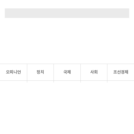
오피니언
정치
국제
사회
조선경제
문화·
조선
스포츠
건강
조선몰
연예
리더스
조선일보 공식 SNS