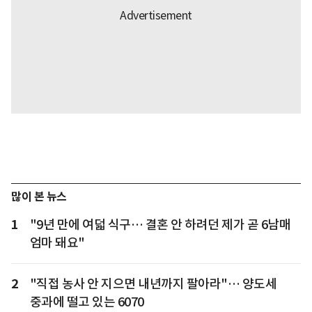
많이 본 뉴스
1
"9년 만에 여덟 식구… 결혼 안 하려던 제가 곧 6남매
엄마 돼요"
2
"직접 농사 안 지으면 내년까지 팔아라"… 양도세
중과에 떨고 있는 6070