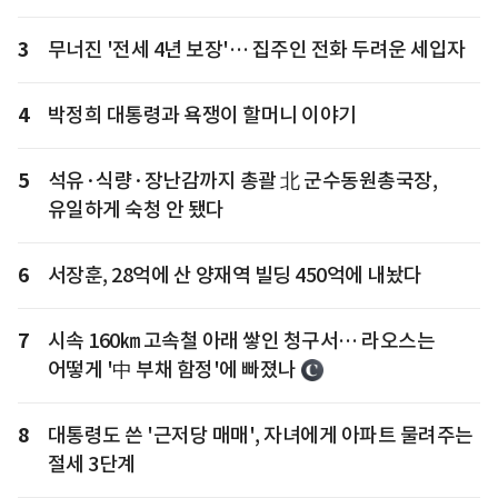
3
무너진 '전세 4년 보장'… 집주인 전화 두려운 세입자
4
박정희 대통령과 욕쟁이 할머니 이야기
5
석유·식량·장난감까지 총괄 北 군수동원총국장,
유일하게 숙청 안 됐다
6
서장훈, 28억에 산 양재역 빌딩 450억에 내놨다
7
시속 160㎞ 고속철 아래 쌓인 청구서… 라오스는
어떻게 '中 부채 함정'에 빠졌나
8
대통령도 쓴 '근저당 매매', 자녀에게 아파트 물려주는
절세 3단계