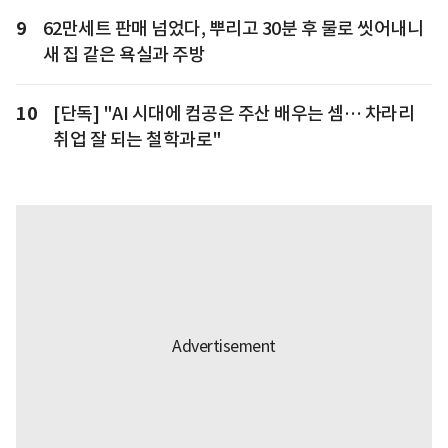
9
62만세트 판매 넘었다, 뿌리고 30분 후 물로 씻어내니
새 집 같은 욕실과 주방
10
[단독] "AI 시대에 컴공은 주산 배우는 셈… 차라리
취업 잘 되는 철학과로"