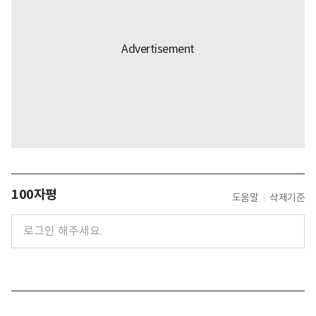
100자평
도움말
삭제기준