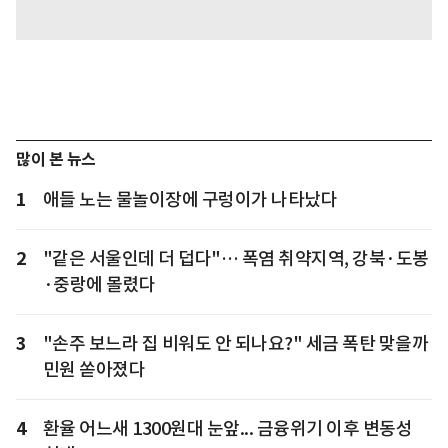
많이 본 뉴스
1
애들 노는 물놀이장에 구렁이가 나타났다
2
"같은 서울인데 더 덥다"… 폭염 취약지역, 강북·도봉
·중랑에 몰렸다
3
"손주 보느라 집 비워도 안 되나요?" 세금 폭탄 맞을까
민원 쏟아졌다
4
환율 어느새 1300원대 눈앞... 금융위기 이후 변동성