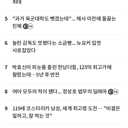
최대
5
"과거 육군대학도 뺏겼는데"... 해사 이전에 들끓는
진해
6
놀런 감독도 맛봤다는 소금빵... 뉴요커 입맛
사로잡았다
7
박효신이 피눈물 흘린 한남더힐, 125억 최고가에
팔렸는데…5년 후 반전
8
여야 모두의 적이 됐다... 정성호 법무의 딜레마
9
119세 코스타리카 남성, 세계 최고령 도전… "비결은
일하고, 잘 먹는 것"