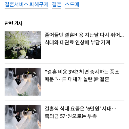
결혼서비스 피해구제
결혼
스드메
관련 기사
줄어들던 결혼비용 지난달 다시 뛰어...
식대와 대관료 인상에 부담 커져
"결혼 비용 3억? 체면 중시하는 풍조
때문"…日 매체가 놀란 韓 결혼
결혼식 식대 요즘은 '6만원' 시대…
축의금 5만원으로는 부족