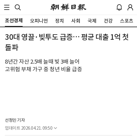
조선경제
오피니언
정치
사회
국제
건강
스포츠
30대 영끌·빚투도 급증… 평균 대출 1억 첫
돌파
8년간 자산 2.5배 늘때 빚 3배 늘어
고위험 부채 가구 중 청년 비율 급증
선정민 기자
업데이트
2026.04.21. 09:50