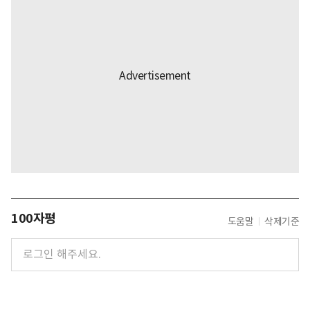
100자평
도움말
삭제기준