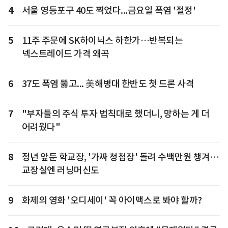
4
서울 영등포구 40도 찍었다...금요일 폭염 '절정'
5
11주 주문에 SK하이닉스 하한가…반복되는
넥스트레이드 가격 왜곡
6
37도 폭염 뚫고... 美해병대 한반도 첫 드론 사격
7
"부자들의 주식 투자 법칙대로 했더니, 망하는 게 더
어려웠다"
8
정년 앞둔 학교장, '가짜 청첩장' 돌려 수백만원 챙겨…
교장실엔 러닝머신도
9
화제의 영화 '오디세이' 꼭 아이맥스로 봐야 할까?