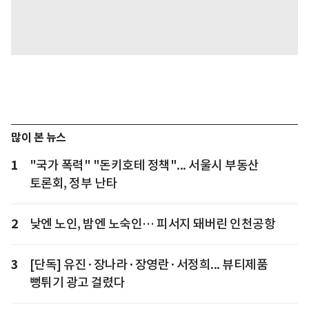
많이 본 뉴스
1
"국가 폭력" "돈키호테 정책"... 서울시 부동산
토론회, 정부 난타
2
낮엔 노인, 밤엔 노숙인… 피서지 돼버린 인천공항
3
[단독] 유진·장나라·장영란·서정희... 뷰티제품
뻥튀기 광고 걸렸다