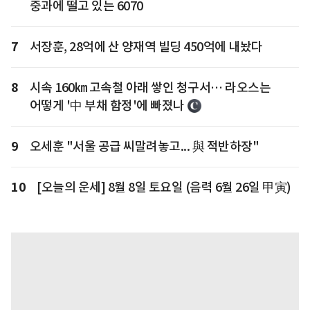
중과에 떨고 있는 6070
7
서장훈, 28억에 산 양재역 빌딩 450억에 내놨다
8
시속 160㎞ 고속철 아래 쌓인 청구서… 라오스는
어떻게 '中 부채 함정'에 빠졌나
9
오세훈 "서울 공급 씨말려놓고... 與 적반하장"
10
[오늘의 운세] 8월 8일 토요일 (음력 6월 26일 甲寅)