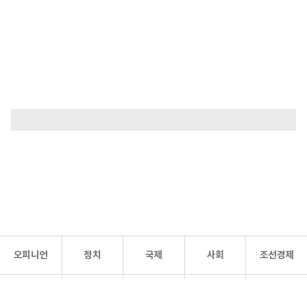
오피니언
정치
국제
사회
조선경제
문화·
조선
스포츠
건강
조선몰
연예
리더스