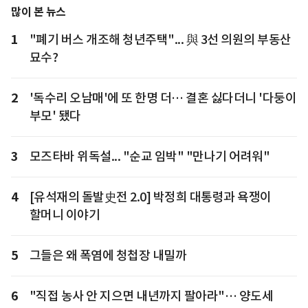
많이 본 뉴스
1
"폐기 버스 개조해 청년주택"... 與 3선 의원의 부동산
묘수?
2
'독수리 오남매'에 또 한명 더… 결혼 싫다더니 '다둥이
부모' 됐다
3
모즈타바 위독설... "순교 임박" "만나기 어려워"
4
[유석재의 돌발史전 2.0] 박정희 대통령과 욕쟁이
할머니 이야기
5
그들은 왜 폭염에 청첩장 내밀까
6
"직접 농사 안 지으면 내년까지 팔아라"… 양도세