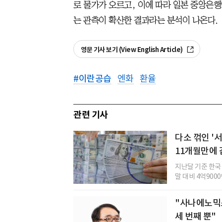
로 물가가 오르고, 이에 따라 일본 중앙은
는 관측이 확산한 결과라는 분석이 나온다.
영문 기사 보기 (View English Article)
#
이란공습
엔화
환율
관련 기사
다소 꺾인 '
11개월만에 
지난달 기준 한국
말 대비 4억900
"사나에노믹스
세 번째 뿐"