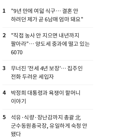
1
"9년 만에 여덟 식구… 결혼 안
하려던 제가 곧 6남매 엄마 돼요"
2
"직접 농사 안 지으면 내년까지
팔아라"… 양도세 중과에 떨고 있는
6070
3
무너진 '전세 4년 보장'… 집주인
전화 두려운 세입자
4
박정희 대통령과 욕쟁이 할머니
이야기
5
석유·식량·장난감까지 총괄 北
군수동원총국장, 유일하게 숙청 안
됐다