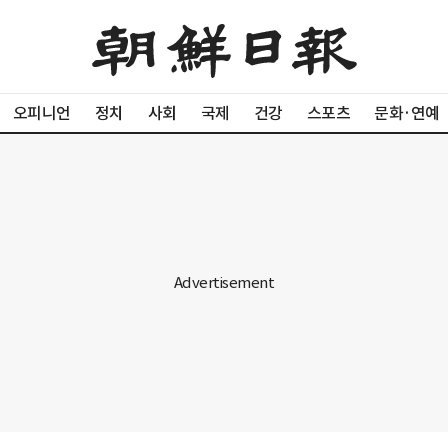
오피니언
정치
사회
국제
건강
스포츠
문화·연예