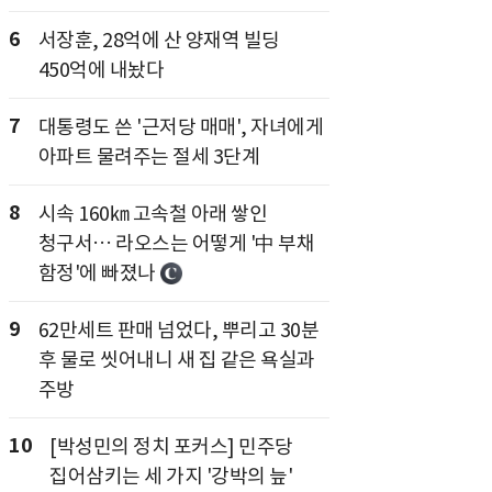
6
서장훈, 28억에 산 양재역 빌딩
450억에 내놨다
7
대통령도 쓴 '근저당 매매', 자녀에게
아파트 물려주는 절세 3단계
8
시속 160㎞ 고속철 아래 쌓인
청구서… 라오스는 어떻게 '中 부채
함정'에 빠졌나
9
62만세트 판매 넘었다, 뿌리고 30분
후 물로 씻어내니 새 집 같은 욕실과
주방
10
[박성민의 정치 포커스] 민주당
집어삼키는 세 가지 '강박의 늪'