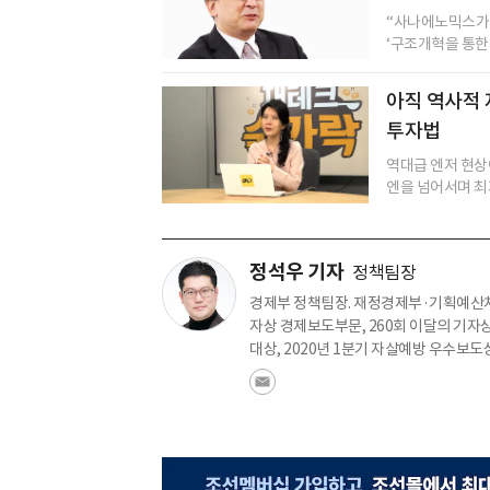
“사나에노믹스가 
‘구조개혁을 통한 
아직 역사적 저
투자법
역대급 엔저 현상이
엔을 넘어서며 최저
정석우 기자
정책팀장
경제부 정책팀장. 재정경제부·기획예산처
자상 경제보도부문, 260회 이달의 기자상
대상, 2020년 1분기 자살예방 우수보도