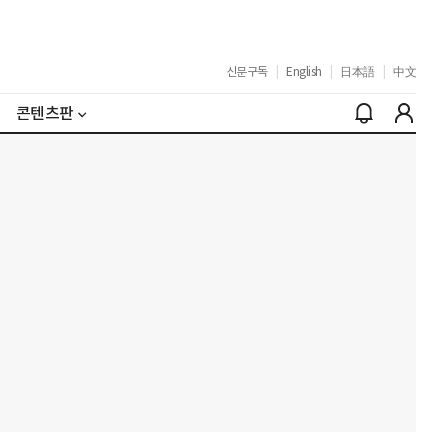
신문구독
|
English
|
日本語
|
中文
콘텐츠판