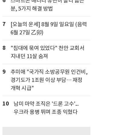
6
스마트폰 배터리 유난히 빨리 닳는
분, 5가지 해결 방법
7
[오늘의 운세] 8월 9일 일요일 (음력
6월 27일 乙卯)
8
"침대에 묶여 있었다" 천안 교회서
지내던 11살 숨져
9
추미애 "국가직 소방공무원 인건비,
경기도가 1조원 이상 부담… 재정
개혁 시급"
10
남미 마약 조직은 '드론 고수'...
우크라 용병 뛰며 조종 익혔다