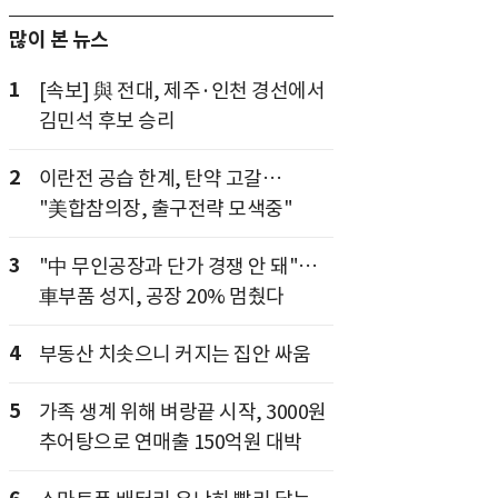
많이 본 뉴스
1
[속보] 與 전대, 제주·인천 경선에서
김민석 후보 승리
2
이란전 공습 한계, 탄약 고갈…
"美합참의장, 출구전략 모색중"
3
"中 무인공장과 단가 경쟁 안 돼"…
車부품 성지, 공장 20% 멈췄다
4
부동산 치솟으니 커지는 집안 싸움
5
가족 생계 위해 벼랑끝 시작, 3000원
추어탕으로 연매출 150억원 대박