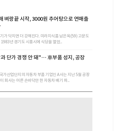
해 벼랑끝 시작, 3000원 추어탕으로 연매출
박
위기가 닥치면 더 강해진다. 미라지식품 남은옥(59) 고문도
 1983년 경기도 시흥시에 식당을 열었...
과 단가 경쟁 안 돼"… 車부품 성지, 공장
국가산업단지의 자동차 부품 기업인 A사는 지난 5월 공장
이 회사는 어른 손바닥만 한 자동차 배기 파...