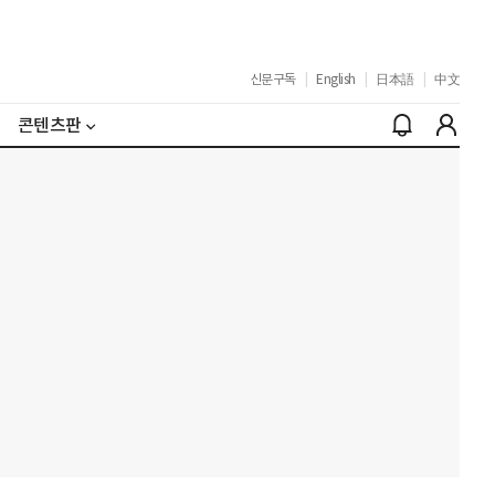
신문구독
|
English
|
日本語
|
中文
콘텐츠판