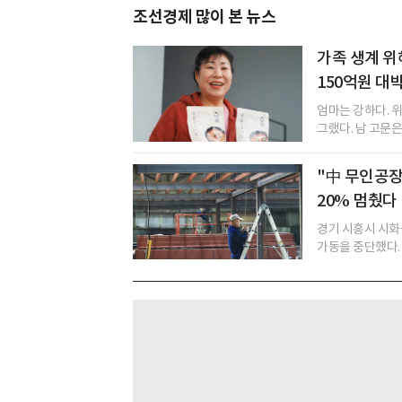
조선경제 많이 본 뉴스
가족 생계 위
150억원 대
엄마는 강하다. 
그랬다. 남 고문은
"中 무인공장
20% 멈췄다
경기 시흥시 시화
가동을 중단했다. 