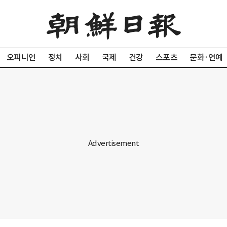
오피니언
정치
사회
국제
건강
스포츠
문화·연예