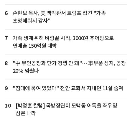
6
손현보 목사, 美 백악관서 트럼프 접견 "가족
초청해줘서 감사"
7
가족 생계 위해 벼랑끝 시작, 3000원 추어탕으로
연매출 150억원 대박
8
"中 무인공장과 단가 경쟁 안 돼"… 車부품 성지, 공장
20% 멈췄다
9
"침대에 묶여 있었다" 천안 교회서 지내던 11살 숨져
10
[박정훈 칼럼] 국방장관이 모택동 어록을 좌우명
삼은 나라