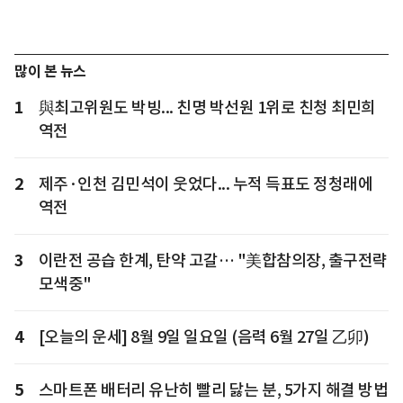
많이 본 뉴스
1
與최고위원도 박빙... 친명 박선원 1위로 친청 최민희
역전
2
제주·인천 김민석이 웃었다... 누적 득표도 정청래에
역전
3
이란전 공습 한계, 탄약 고갈… "美합참의장, 출구전략
모색중"
4
[오늘의 운세] 8월 9일 일요일 (음력 6월 27일 乙卯)
5
스마트폰 배터리 유난히 빨리 닳는 분, 5가지 해결 방법