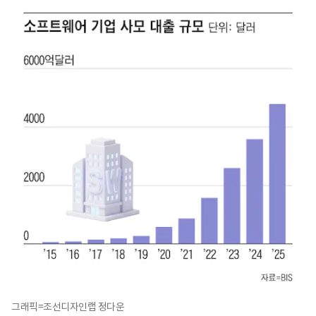
그래픽=조선디자인랩 정다운