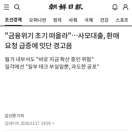
조선경제
오피니언
정치
사회
국제
건강
스포츠
"금융위기 초기 떠올라"…사모대출, 환매
요청 급증에 잇단 경고음
월가 내부서도 "바로 지금 확산 중인 위험"
일각에선 "일부 테크 부실일뿐, 과도한 공포"
김신영 기자
업데이트
2026.03.17. 14:39