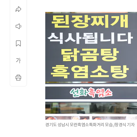
경기도 성남시 모란흑염소특화거리 모습./장경식 기자