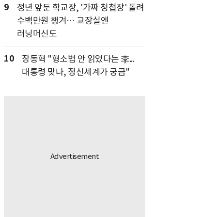
9
정년 앞둔 학교장, '가짜 청첩장' 돌려
수백만원 챙겨… 교장실엔
러닝머신도
10
장동혁 "형소법 안 읽었다는 李...
대통령 맞나, 정신세계가 궁금"