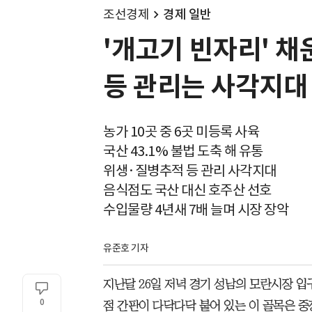
조선경제
경제 일반
'개고기 빈자리' 
등 관리는 사각지대
농가 10곳 중 6곳 미등록 사육
국산 43.1% 불법 도축 해 유통
위생·질병추적 등 관리 사각지대
음식점도 국산 대신 호주산 선호
수입물량 4년새 7배 늘며 시장 장악
유준호 기자
지난달 26일 저녁 경기 성남의 모란시장 입구
0
점 간판이 다닥다닥 붙어 있는 이 골목은 