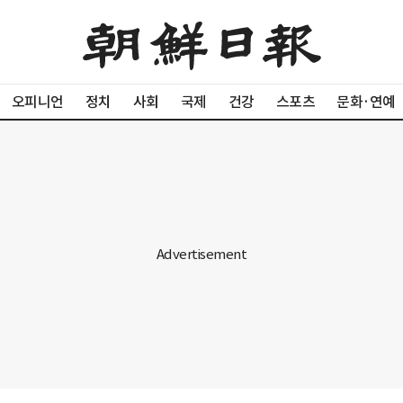
오피니언
정치
사회
국제
건강
스포츠
문화·연예