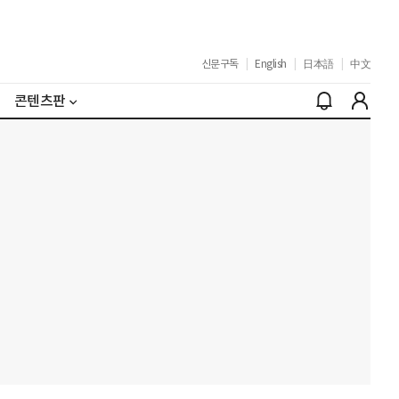
신문구독
|
English
|
日本語
|
中文
콘텐츠판