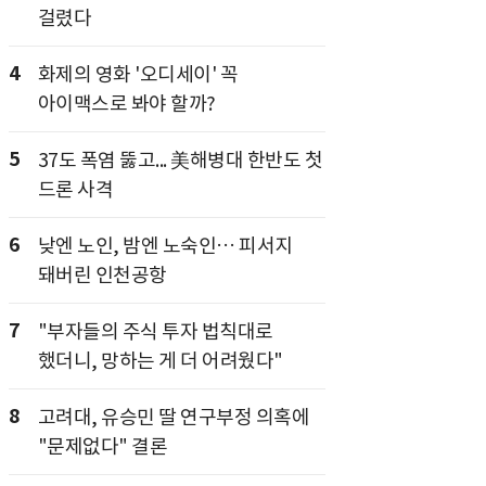
걸렸다
4
화제의 영화 '오디세이' 꼭
아이맥스로 봐야 할까?
5
37도 폭염 뚫고... 美해병대 한반도 첫
드론 사격
6
낮엔 노인, 밤엔 노숙인… 피서지
돼버린 인천공항
7
"부자들의 주식 투자 법칙대로
했더니, 망하는 게 더 어려웠다"
8
고려대, 유승민 딸 연구부정 의혹에
"문제없다" 결론