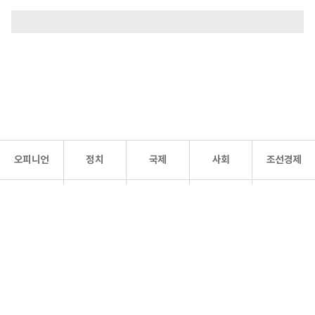
오피니언
정치
국제
사회
조선경제
문화·
조선
스포츠
건강
조선몰
연예
리더스
조선일보 공식 SNS
개인정보처리방침
사이트맵