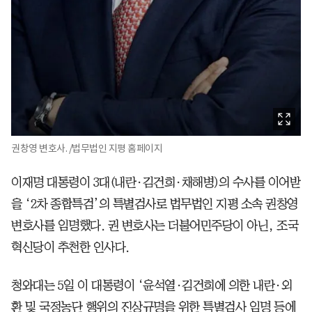
권창영 변호사. /법무법인 지평 홈페이지
이재명 대통령이 3대(내란·김건희·채해병)의 수사를 이어받
을 ‘2차 종합특검’의 특별검사로 법무법인 지평 소속 권창영
변호사를 임명했다. 권 변호사는 더불어민주당이 아닌, 조국
혁신당이 추천한 인사다.
청와대는 5일 이 대통령이 ‘윤석열·김건희에 의한 내란·외
환 및 국정농단 행위의 진상규명을 위한 특별검사 임명 등에