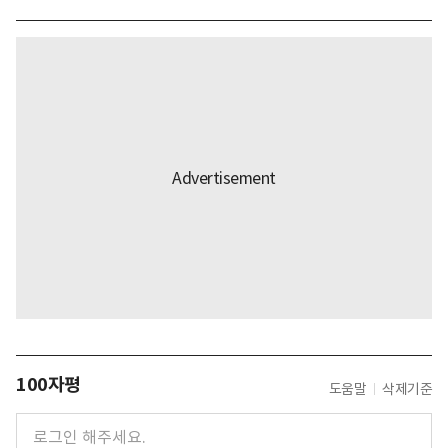
100자평
도움말
삭제기준