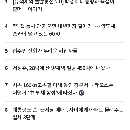
3
[유석재의 돌발史전 2.0] 박정희 대통령과 욕쟁이
할머니 이야기
4
"직접 농사 안 지으면 내년까지 팔아라"… 양도세
중과에 떨고 있는 6070
5
집주인 전화가 두려운 세입자들
6
서장훈, 28억에 산 양재역 빌딩 450억에 내놨다
7
시속 160㎞ 고속철 아래 쌓인 청구서… 라오스는
어떻게 '中 부채 함정'에 빠졌나
8
대통령도 쓴 '근저당 매매', 자녀에게 아파트 물려주는
절세 3단계