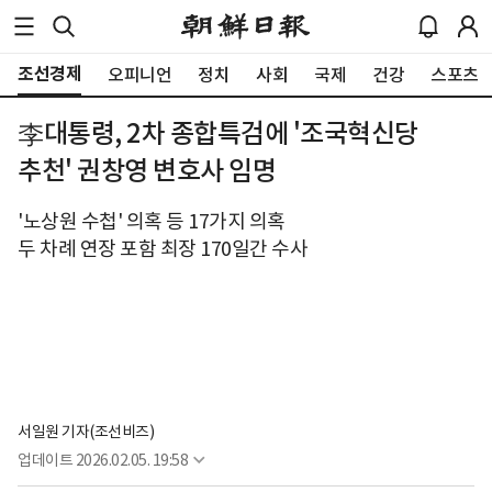
조선경제
오피니언
정치
사회
국제
건강
스포츠
李대통령, 2차 종합특검에 '조국혁신당
추천' 권창영 변호사 임명
'노상원 수첩' 의혹 등 17가지 의혹
두 차례 연장 포함 최장 170일간 수사
서일원 기자(조선비즈)
업데이트
2026.02.05. 19:58