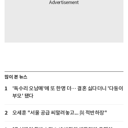
많이 본 뉴스
1
'독수리 오남매'에 또 한명 더… 결혼 싫다더니 '다둥이
부모' 됐다
2
오세훈 "서울 공급 씨말려놓고... 與 적반하장"