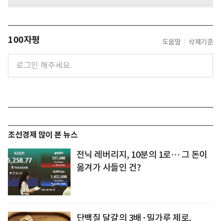
100자평
도움말
삭제기준
조선경제 많이 본 뉴스
전닉 레버리지, 10분의 1로… 그 돈이
옮겨가 사들인 건?
단백질 달걀의 3배·밀가루 제로,