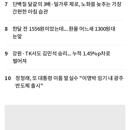
7
단백질 달걀의 3배·밀가루 제로, 노화를 늦추는 가장
간편한 아침 습관
8
한달 전 1556원이었는데... 환율 어느새 1300원대
눈앞
9
강원·TK서도 김민석 승리... 누적 1.45%p차로
벌어져
10
정청래, 또 대통령 이름 말실수 "이명박 임기 내 광주
반도체 출시"