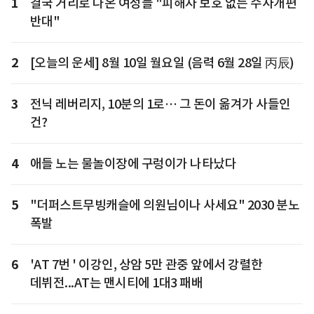
1
결국 거리로 나온 여성들 "피해자 보호 없는 수사개편
반대"
2
[오늘의 운세] 8월 10일 월요일 (음력 6월 28일 丙辰)
3
전닉 레버리지, 10분의 1로… 그 돈이 옮겨가 사들인
건?
4
애들 노는 물놀이장에 구렁이가 나타났다
5
"더퍼스트무빙캐슬에 의원님이나 사세요" 2030 분노
폭발
6
'AT 7번 ' 이강인, 상암 5만 관중 앞에서 강렬한
데뷔전...AT는 맨시티에 1대3 패배