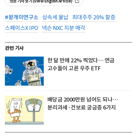
영문 기사 보기 (View English Article)
#
왕개미연구소
상속세 물납
최대주주 20% 할증
스페이스X IPO
넥슨 NXC 지분 매각
관련 기사
한 달 만에 22% 찍었다… 연금
고수들이 고른 우주 ETF
배당금 2000만원 넘어도 되나…
분리과세·건보료 궁금증 6가지