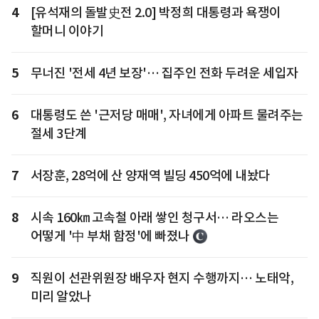
4
[유석재의 돌발史전 2.0] 박정희 대통령과 욕쟁이
할머니 이야기
5
무너진 '전세 4년 보장'… 집주인 전화 두려운 세입자
6
대통령도 쓴 '근저당 매매', 자녀에게 아파트 물려주는
절세 3단계
7
서장훈, 28억에 산 양재역 빌딩 450억에 내놨다
8
시속 160㎞ 고속철 아래 쌓인 청구서… 라오스는
어떻게 '中 부채 함정'에 빠졌나
9
직원이 선관위원장 배우자 현지 수행까지… 노태악,
미리 알았나