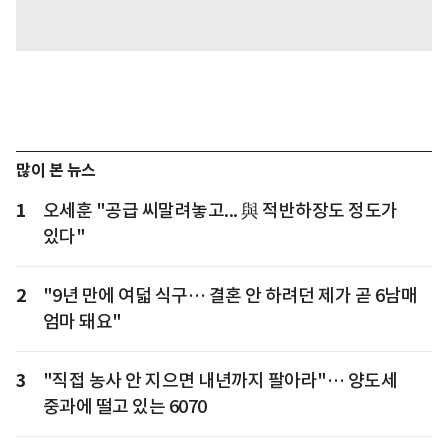
많이 본 뉴스
1
오세훈 "공급 씨말려놓고... 與 적반하장도 정도가
있다"
2
"9년 만에 여덟 식구… 결혼 안 하려던 제가 곧 6남매
엄마 돼요"
3
"직접 농사 안 지으면 내년까지 팔아라"… 양도세
중과에 떨고 있는 6070