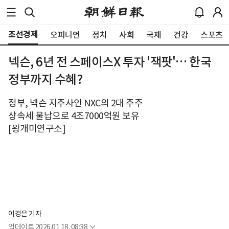
조선경제
오피니언
정치
사회
국제
건강
스포츠
넥슨, 6년 전 스페이스X 투자 '잭팟'… 한국
정부까지 수혜?
정부, 넥슨 지주사인 NXC의 2대 주주
상속세 물납으로 4조7000억원 보유
[왕개미연구소]
이경은 기자
업데이트
2026.01.18. 08:38