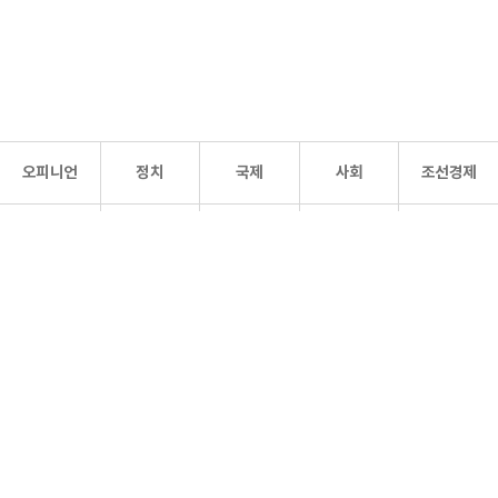
오피니언
정치
국제
사회
조선경제
문화·
조선
스포츠
건강
조선몰
연예
리더스
조선일보 공식 SNS
개인정보처리방침
사이트맵
Copyright 조선일보 All rights reserved. 무단 전재 및 재배포 금지.