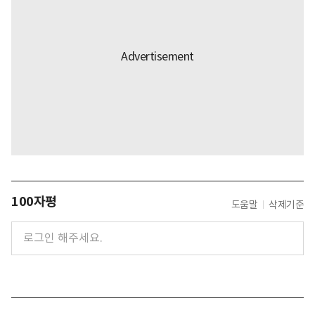
100자평
도움말
삭제기준