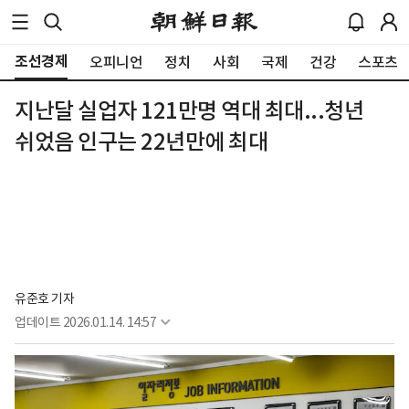
조선경제
오피니언
정치
사회
국제
건강
스포츠
지난달 실업자 121만명 역대 최대...청년
쉬었음 인구는 22년만에 최대
유준호 기자
업데이트
2026.01.14. 14:57