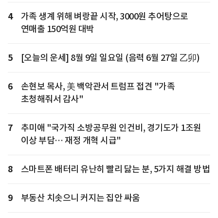
4
가족 생계 위해 벼랑끝 시작, 3000원 추어탕으로
연매출 150억원 대박
5
[오늘의 운세] 8월 9일 일요일 (음력 6월 27일 乙卯)
6
손현보 목사, 美 백악관서 트럼프 접견 "가족
초청해줘서 감사"
7
추미애 "국가직 소방공무원 인건비, 경기도가 1조원
이상 부담… 재정 개혁 시급"
8
스마트폰 배터리 유난히 빨리 닳는 분, 5가지 해결 방법
9
부동산 치솟으니 커지는 집안 싸움