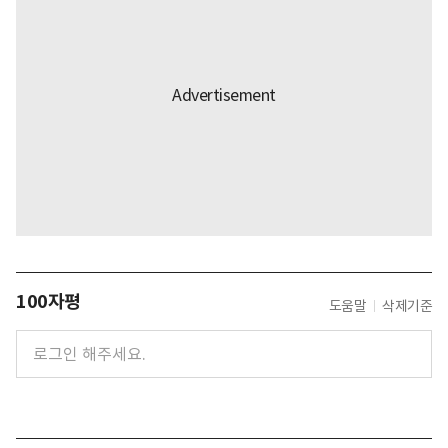
100자평
도움말
삭제기준