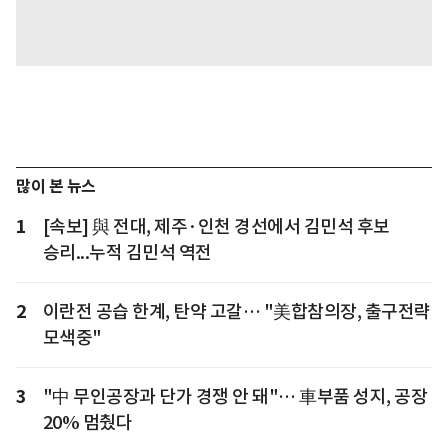
많이 본 뉴스
1
[속보] 與 전대, 제주·인천 경선에서 김민석 후보
승리...누적 김민석 역전
2
이란전 공습 한계, 탄약 고갈… "美합참의장, 출구전략
모색중"
3
"中 무인공장과 단가 경쟁 안 돼"… 車부품 성지, 공장
20% 멈췄다