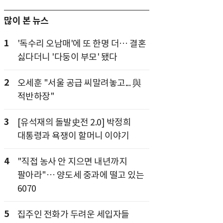
많이 본 뉴스
1
'독수리 오남매'에 또 한명 더… 결혼
싫다더니 '다둥이 부모' 됐다
2
오세훈 "서울 공급 씨말려놓고... 與
적반하장"
3
[유석재의 돌발史전 2.0] 박정희
대통령과 욕쟁이 할머니 이야기
4
"직접 농사 안 지으면 내년까지
팔아라"… 양도세 중과에 떨고 있는
6070
5
집주인 전화가 두려운 세입자들