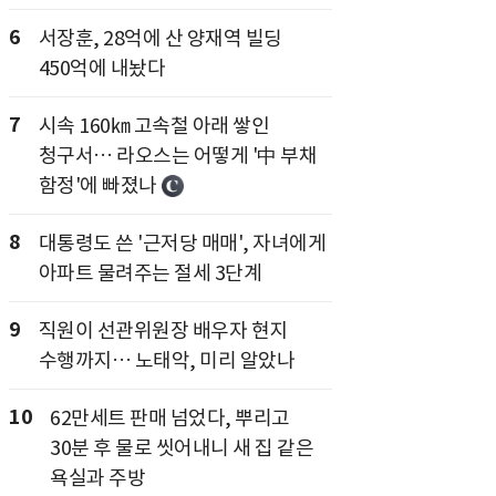
6
서장훈, 28억에 산 양재역 빌딩
450억에 내놨다
7
시속 160㎞ 고속철 아래 쌓인
청구서… 라오스는 어떻게 '中 부채
함정'에 빠졌나
8
대통령도 쓴 '근저당 매매', 자녀에게
아파트 물려주는 절세 3단계
9
직원이 선관위원장 배우자 현지
수행까지… 노태악, 미리 알았나
10
62만세트 판매 넘었다, 뿌리고
30분 후 물로 씻어내니 새 집 같은
욕실과 주방