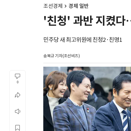
조선경제
경제 일반
'친청' 과반 지켰
민주당 새 최고위원에 친청2·친명1
송복규 기자(조선비즈)
0