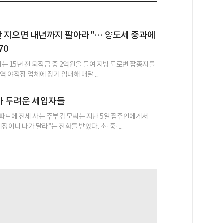
안 지으면 내년까지 팔아라"… 양도세 중과에
70
씨는 15년 전 퇴직금 중 2억원을 들여 지방 도로변 잡종지를
역 야적장 업체에 장기 임대해 매달 ...
가 두려운 세입자들
파트에 전세 사는 주부 김모씨는 지난 5일 집주인에게서
정이니 나가 달라”는 전화를 받았다. 초·중·...