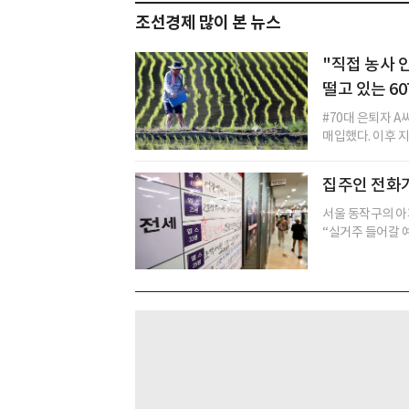
조선경제 많이 본 뉴스
"직접 농사 
떨고 있는 60
#70대 은퇴자 A
매입했다. 이후 지
집주인 전화
서울 동작구의 아
“실거주 들어갈 예