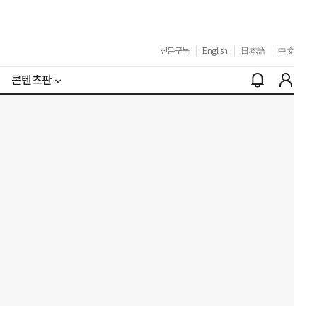
신문구독
|
English
|
日本語
|
中文
콘텐츠판