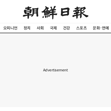
오피니언
정치
사회
국제
건강
스포츠
문화·연예