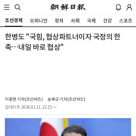
조선경제
오피니언
정치
사회
국제
건강
스포츠
한병도 "국힘, 협상파트너이자 국정의 한
축…내일 바로 협상"
이종현 기자(조선비즈)
송복규 기자(조선비즈)
업데이트
2026.01.11. 22:15