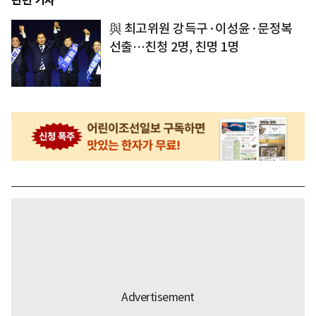
관련 기사
與 최고위원 강득구·이성윤·문정복
선출…친청 2명, 친명 1명