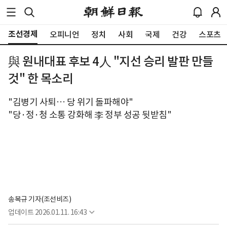
조선경제
오피니언
정치
사회
국제
건강
스포츠
與 원내대표 후보 4人 "지선 승리 발판 만들
것" 한 목소리
"김병기 사퇴… 당 위기 돌파해야"
"당·정·청 소통 강화해 李 정부 성공 뒷받침"
송복규 기자(조선비즈)
업데이트
2026.01.11. 16:43