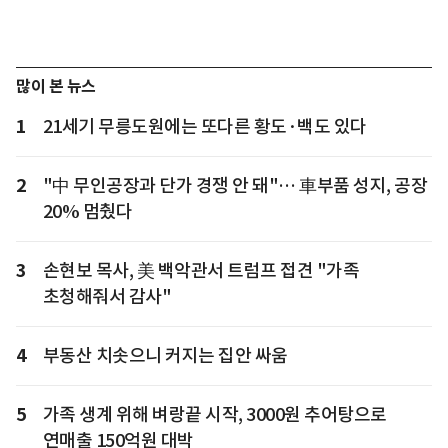
많이 본 뉴스
1
21세기 무릉도원에는 또다른 황도·백도 있다
2
"中 무인공장과 단가 경쟁 안 돼"… 車부품 성지, 공장
20% 멈췄다
3
손현보 목사, 美 백악관서 트럼프 접견 "가족
초청해줘서 감사"
4
부동산 치솟으니 커지는 집안 싸움
5
가족 생계 위해 벼랑끝 시작, 3000원 추어탕으로
연매출 150억원 대박