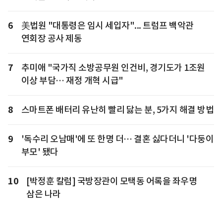
6
美법원 "대통령은 임시 세입자"... 트럼프 백악관
연회장 공사 제동
7
추미애 "국가직 소방공무원 인건비, 경기도가 1조원
이상 부담… 재정 개혁 시급"
8
스마트폰 배터리 유난히 빨리 닳는 분, 5가지 해결 방법
9
'독수리 오남매'에 또 한명 더… 결혼 싫다더니 '다둥이
부모' 됐다
10
[박정훈 칼럼] 국방장관이 모택동 어록을 좌우명
삼은 나라