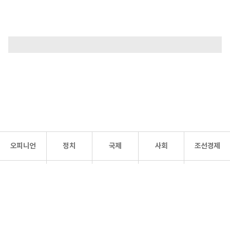
오피니언
정치
국제
사회
조선경제
문화·
조선
스포츠
건강
조선몰
연예
리더스
조선일보 공식 SNS