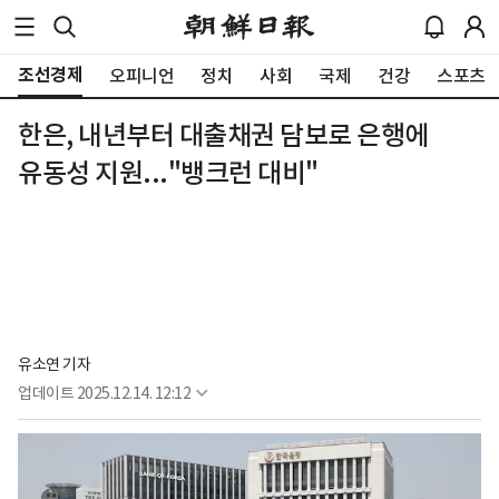
조선경제
오피니언
정치
사회
국제
건강
스포츠
한은, 내년부터 대출채권 담보로 은행에
유동성 지원..."뱅크런 대비"
유소연 기자
업데이트
2025.12.14. 12:12