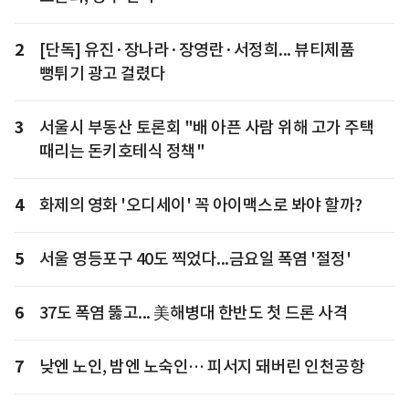
2
[단독] 유진·장나라·장영란·서정희... 뷰티제품
뻥튀기 광고 걸렸다
3
서울시 부동산 토론회 "배 아픈 사람 위해 고가 주택
때리는 돈키호테식 정책"
4
화제의 영화 '오디세이' 꼭 아이맥스로 봐야 할까?
5
서울 영등포구 40도 찍었다...금요일 폭염 '절정'
6
37도 폭염 뚫고... 美해병대 한반도 첫 드론 사격
7
낮엔 노인, 밤엔 노숙인… 피서지 돼버린 인천공항