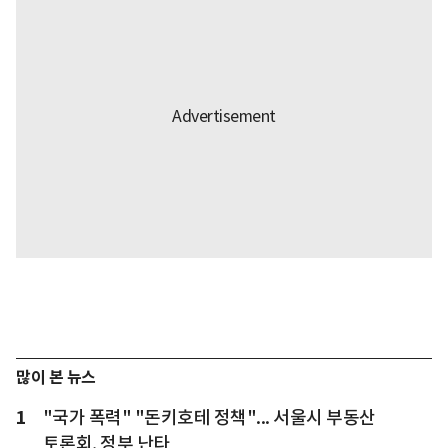
많이 본 뉴스
1
"국가 폭력" "돈키호테 정책"... 서울시 부동산
토론회, 정부 난타