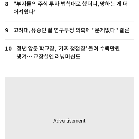
8
"부자들의 주식 투자 법칙대로 했더니, 망하는 게 더
어려웠다"
9
고려대, 유승민 딸 연구부정 의혹에 "문제없다" 결론
10
정년 앞둔 학교장, '가짜 청첩장' 돌려 수백만원
챙겨… 교장실엔 러닝머신도