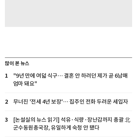
많이 본 뉴스
1
"9년 만에 여덟 식구… 결혼 안 하려던 제가 곧 6남매
엄마 돼요"
2
무너진 '전세 4년 보장'… 집주인 전화 두려운 세입자
3
[논설실의 뉴스 읽기] 석유·식량·장난감까지 총괄 北
군수동원총국장, 유일하게 숙청 안 됐다