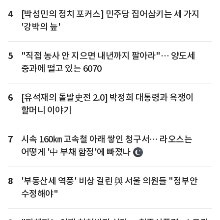
4
[박성민의 정치 포커스] 민주당 집어삼키는 세 가지
'강박의 늪'
5
"직접 농사 안 지으면 내년까지 팔아라"… 양도세
중과에 떨고 있는 6070
6
[유석재의 돌발史전 2.0] 박정희 대통령과 욕쟁이
할머니 이야기
7
시속 160㎞ 고속철 아래 쌓인 청구서… 라오스는
어떻게 '中 부채 함정'에 빠졌나
8
'부동산세 역풍' 비상 걸린 與 서울 의원들 "정부안
수정해야"