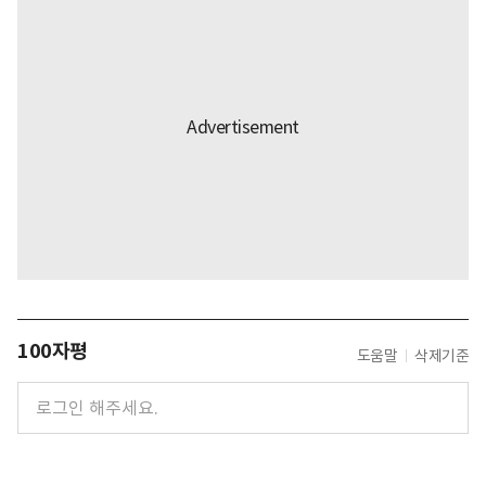
100자평
도움말
삭제기준