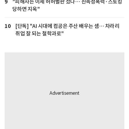
9
"피해자는 이제 허허벌판 섰다… 친족성폭력·스토킹
당하면 지옥"
10
[단독] "AI 시대에 컴공은 주산 배우는 셈… 차라리
취업 잘 되는 철학과로"