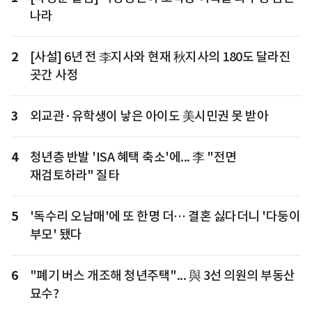
나라
2
[사설] 6년 전 李지사와 현재 秋지사의 180도 달라진
곳간 사정
3
외교관·유학생이 낳은 아이도 美시민권 못 받아
4
청년층 반발 'ISA 혜택 축소'에... 李 "전면
재검토하라" 질타
5
'독수리 오남매'에 또 한명 더… 결혼 싫다더니 '다둥이
부모' 됐다
6
"폐기 버스 개조해 청년주택"... 與 3선 의원의 부동산
묘수?