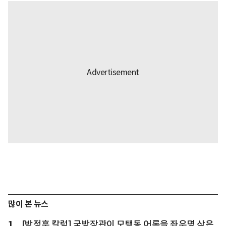
많이 본 뉴스
1
[박정훈 칼럼] 국방장관이 모택동 어록을 좌우명 삼은