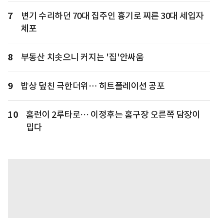
7
변기 수리하던 70대 집주인 흉기로 찌른 30대 세입자
체포
8
부동산 치솟으니 커지는 '집'안싸움
9
밥상 덮친 극한더위… 히트플레이션 공포
10
홈런이 2루타로… 이정후는 홈구장 오른쪽 담장이
밉다