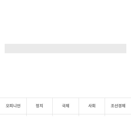
오피니언
정치
국제
사회
조선경제
문화·
조선
스포츠
건강
조선몰
연예
리더스