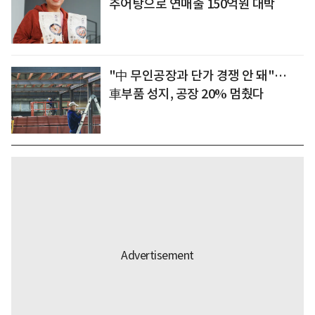
추어탕으로 연매출 150억원 대박
"中 무인공장과 단가 경쟁 안 돼"…
車부품 성지, 공장 20% 멈췄다