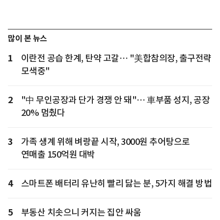
많이 본 뉴스
1
이란전 공습 한계, 탄약 고갈… "美합참의장, 출구전략
모색중"
2
"中 무인공장과 단가 경쟁 안 돼"… 車부품 성지, 공장
20% 멈췄다
3
가족 생계 위해 벼랑끝 시작, 3000원 추어탕으로
연매출 150억원 대박
4
스마트폰 배터리 유난히 빨리 닳는 분, 5가지 해결 방법
5
부동산 치솟으니 커지는 집안 싸움