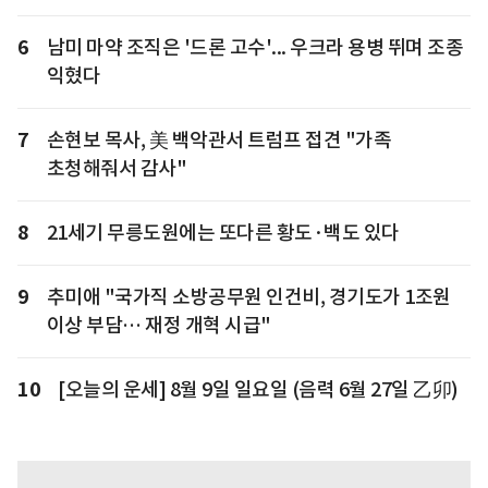
6
남미 마약 조직은 '드론 고수'... 우크라 용병 뛰며 조종
익혔다
7
손현보 목사, 美 백악관서 트럼프 접견 "가족
초청해줘서 감사"
8
21세기 무릉도원에는 또다른 황도·백도 있다
9
추미애 "국가직 소방공무원 인건비, 경기도가 1조원
이상 부담… 재정 개혁 시급"
10
[오늘의 운세] 8월 9일 일요일 (음력 6월 27일 乙卯)