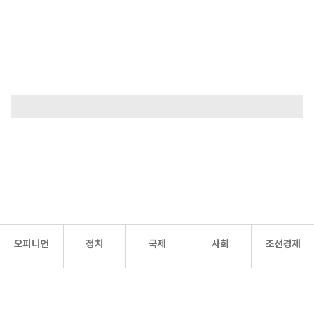
오피니언
정치
국제
사회
조선경제
문화·
조선
스포츠
건강
조선몰
연예
리더스