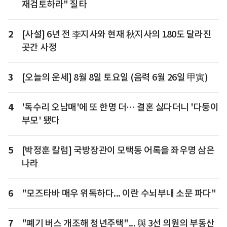
재검토하라" 질타
2
[사설] 6년 전 李지사와 현재 秋지사의 180도 달라진
곳간 사정
3
[오늘의 운세] 8월 8일 토요일 (음력 6월 26일 甲寅)
4
'독수리 오남매'에 또 한명 더… 결혼 싫다더니 '다둥이
부모' 됐다
5
[박정훈 칼럼] 국방장관이 모택동 어록을 좌우명 삼은
나라
6
"모즈타바 매우 위독하다... 이란 수뇌부내 소문 파다"
7
"폐기 버스 개조해 청년주택"... 與 3선 의원의 부동산