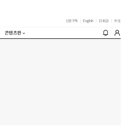
신문구독
|
English
|
日本語
|
中文
콘텐츠판