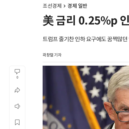
조선경제
경제 일반
美 금리 0.25%p 
트럼프 줄기찬 인하 요구에도 꿈쩍않던 연
곽창렬 기자
0