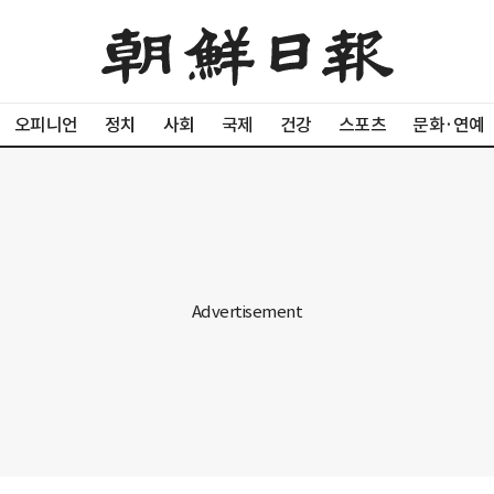
오피니언
정치
사회
국제
건강
스포츠
문화·연예