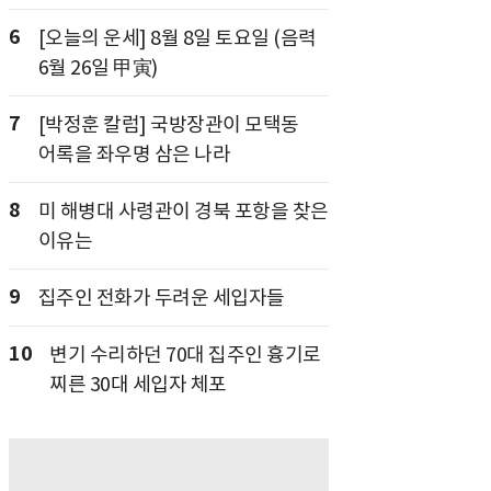
6
[오늘의 운세] 8월 8일 토요일 (음력
6월 26일 甲寅)
7
[박정훈 칼럼] 국방장관이 모택동
어록을 좌우명 삼은 나라
8
미 해병대 사령관이 경북 포항을 찾은
이유는
9
집주인 전화가 두려운 세입자들
10
변기 수리하던 70대 집주인 흉기로
찌른 30대 세입자 체포