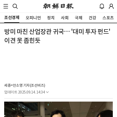
조선경제
오피니언
정치
사회
국제
건강
스포츠
방미 마친 산업장관 귀국… '대미 투자 펀드'
이견 못 좁힌듯
세종=안소영 기자(조선비즈)
업데이트
2025.09.14. 14:34