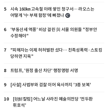
5
시속 160㎞ 고속철 아래 쌓인 청구서… 라오스는
어떻게 '中 부채 함정'에 빠졌나
6
'부동산세 역풍' 비상 걸린 與 서울 의원들 "정부안
수정해야"
7
"피해자는 이제 허허벌판 섰다… 친족성폭력·스토킹
당하면 지옥"
8
트럼프, '원정 출산 차단' 행정명령 서명
9
[사설] 사법부와 검찰 이어 육사까지 '3종 보복'
10
[朝鮮칼럼] 어느날 사라진 예술의전당 '전두환
휘호석'