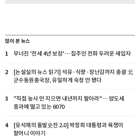
많이 본 뉴스
1
무너진 '전세 4년 보장'… 집주인 전화 두려운 세입자
2
[논설실의 뉴스 읽기] 석유·식량·장난감까지 총괄 北
군수동원총국장, 유일하게 숙청 안 됐다
3
"직접 농사 안 지으면 내년까지 팔아라"… 양도세
중과에 떨고 있는 6070
4
[유석재의 돌발史전 2.0] 박정희 대통령과 욕쟁이
할머니 이야기