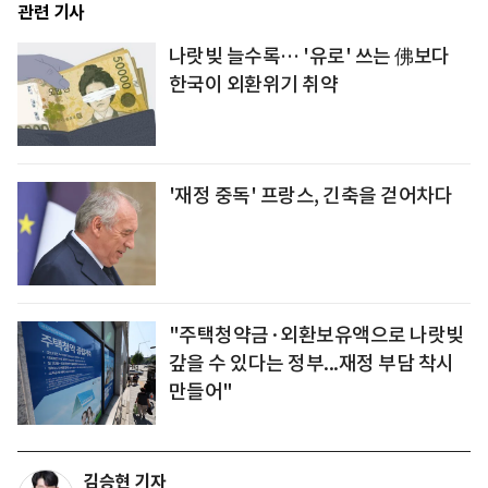
관련 기사
나랏빚 늘수록… '유로' 쓰는 佛보다
한국이 외환위기 취약
'재정 중독' 프랑스, 긴축을 걷어차다
"주택청약금·외환보유액으로 나랏빚
갚을 수 있다는 정부...재정 부담 착시
만들어"
김승현 기자