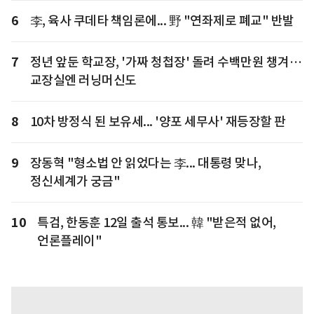
6
李, 육사 쿠데타 책임론에... 野 "연좌제로 폐교" 반발
7
정년 앞둔 학교장, '가짜 청첩장' 돌려 수백만원 챙겨…
교장실엔 러닝머신도
8
10차 방정식 된 보유세... '양포 세무사' 재등장할 판
9
장동혁 "형소법 안 읽었다는 李... 대통령 맞나,
정신세계가 궁금"
10
특검, 한동훈 12일 출석 통보... 韓 "받은적 없어,
언론플레이"