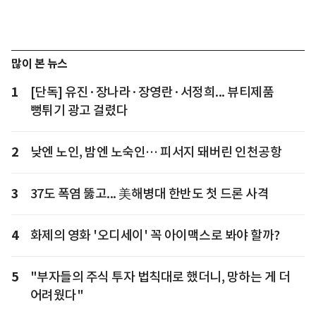
많이 본 뉴스
1
[단독] 유진·장나라·장영란·서정희... 뷰티제품
뻥튀기 광고 걸렸다
2
낮엔 노인, 밤엔 노숙인… 피서지 돼버린 인천공항
3
37도 폭염 뚫고... 美해병대 한반도 첫 드론 사격
4
화제의 영화 '오디세이' 꼭 아이맥스로 봐야 할까?
5
"부자들의 주식 투자 법칙대로 했더니, 망하는 게 더
어려웠다"