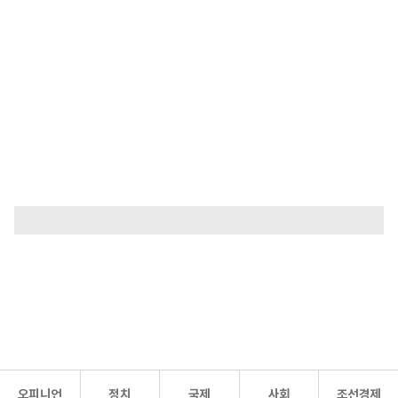
오피니언
정치
국제
사회
조선경제