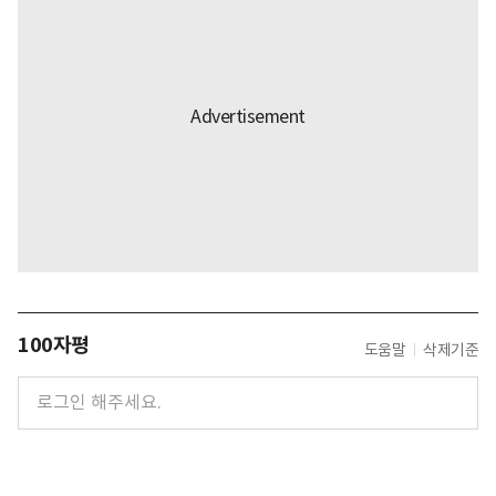
100자평
도움말
삭제기준