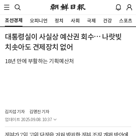
조선경제
오피니언
정치
사회
국제
건강
스포츠
대통령실이 사실상 예산권 회수… 나랏빚
치솟아도 견제장치 없어
18년 만에 부활하는 기획예산처
김지섭 기자
김명진 기자
업데이트
2025.09.08. 10:37
정부가 7일 고위 당정을 거쳐 발표한 정부 조직 개편 방안에