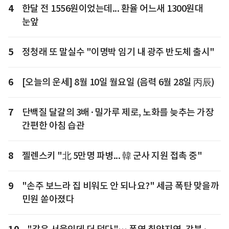
4
한달 전 1556원이었는데... 환율 어느새 1300원대
눈앞
5
정청래 또 말실수 "이명박 임기 내 광주 반도체 출시"
6
[오늘의 운세] 8월 10일 월요일 (음력 6월 28일 丙辰)
7
단백질 달걀의 3배·밀가루 제로, 노화를 늦추는 가장
간편한 아침 습관
8
젤렌스키 "北 5만명 파병... 韓 군사 지원 접촉 중"
9
"손주 보느라 집 비워도 안 되나요?" 세금 폭탄 맞을까
민원 쏟아졌다