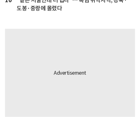
10
"같은 서울인데 더 덥다"… 폭염 취약지역, 강북·
도봉·중랑에 몰렸다