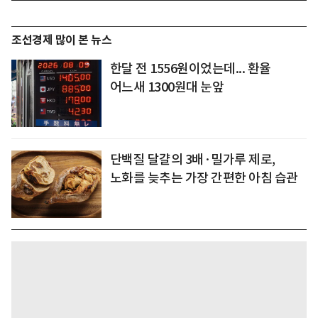
조선경제 많이 본 뉴스
한달 전 1556원이었는데... 환율
어느새 1300원대 눈앞
단백질 달걀의 3배·밀가루 제로,
노화를 늦추는 가장 간편한 아침 습관