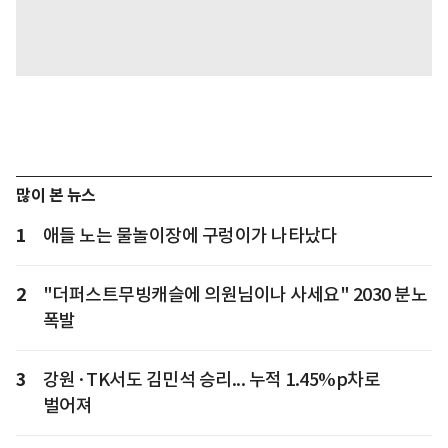
많이 본 뉴스
1
애들 노는 물놀이장에 구렁이가 나타났다
2
"더퍼스트무빙캐슬에 의원님이나 사세요" 2030 분노
폭발
3
강원·TK서도 김민석 승리... 누적 1.45%p차로
벌어져