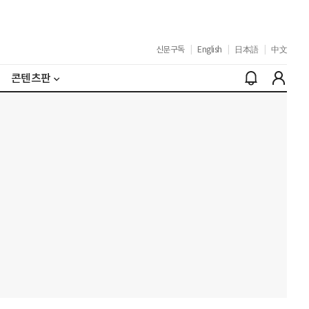
신문구독
|
English
|
日本語
|
中文
콘텐츠판