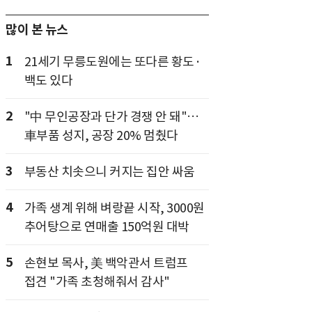
많이 본 뉴스
1
21세기 무릉도원에는 또다른 황도·
백도 있다
2
"中 무인공장과 단가 경쟁 안 돼"…
車부품 성지, 공장 20% 멈췄다
3
부동산 치솟으니 커지는 집안 싸움
4
가족 생계 위해 벼랑끝 시작, 3000원
추어탕으로 연매출 150억원 대박
5
손현보 목사, 美 백악관서 트럼프
접견 "가족 초청해줘서 감사"