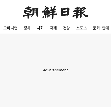
오피니언
정치
사회
국제
건강
스포츠
문화·연예