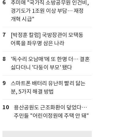
6
추미애 "국가직 소방공무원 인건비,
경기도가 1조원 이상 부담… 재정
개혁 시급"
7
[박정훈 칼럼] 국방장관이 모택동
어록을 좌우명 삼은 나라
8
'독수리 오남매'에 또 한명 더… 결혼
싫다더니 '다둥이 부모' 됐다
9
스마트폰 배터리 유난히 빨리 닳는
분, 5가지 해결 방법
10
용산공원도 근조화환이 덮었다…
주민들 "어린이정원에 주택 안 돼"