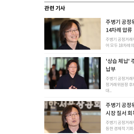
관련 기사
주병기 공정위원
14차례 압류
주병기 공정거래
어 모두 18차례의
'상습 체납'
납부
주병기 공정거래위
정거래위원장 후보
대...
주병기 공정
시장 질서 회
주병기 공정거래위
등한 경제적 기회