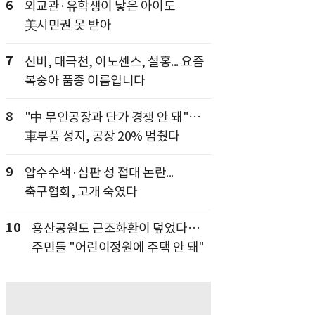
6
외교관·유학생이 낳은 아이도
美시민권 못 받아
7
신비, 대극천, 이노센스, 설홍... 요즘
복숭아 품종 이름입니다
8
"中 무인공장과 단가 경쟁 안 돼"…
車부품 성지, 공장 20% 멈췄다
9
압수수색·심판 성 접대 논란...
축구협회, 고개 숙였다
10
용산공원도 근조화환이 덮었다…
주민들 "어린이정원에 주택 안 돼"