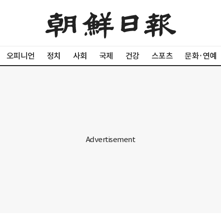
오피니언
정치
사회
국제
건강
스포츠
문화·연예