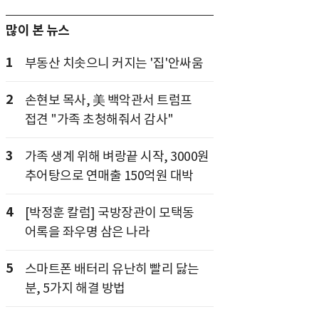
많이 본 뉴스
1
부동산 치솟으니 커지는 '집'안싸움
2
손현보 목사, 美 백악관서 트럼프
접견 "가족 초청해줘서 감사"
3
가족 생계 위해 벼랑끝 시작, 3000원
추어탕으로 연매출 150억원 대박
4
[박정훈 칼럼] 국방장관이 모택동
어록을 좌우명 삼은 나라
5
스마트폰 배터리 유난히 빨리 닳는
분, 5가지 해결 방법