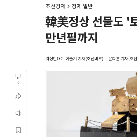
조선경제
경제 일반
韓美정상 선물도 '
만년필까지
워싱턴D.C=이슬기 기자(조선비즈)
윤희훈 기자(조선
0