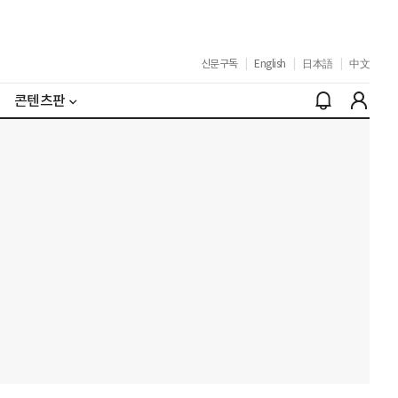
신문구독
|
English
|
日本語
|
中文
콘텐츠판