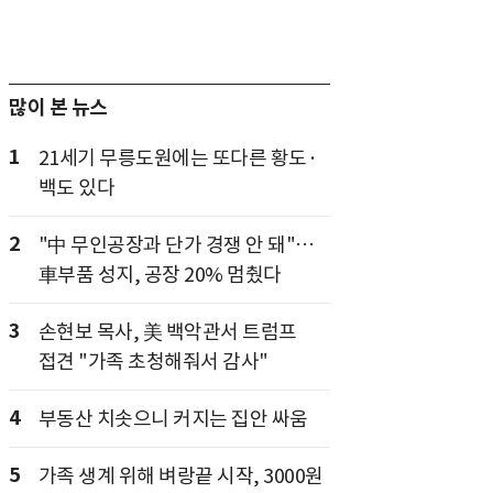
많이 본 뉴스
1
21세기 무릉도원에는 또다른 황도·
백도 있다
2
"中 무인공장과 단가 경쟁 안 돼"…
車부품 성지, 공장 20% 멈췄다
3
손현보 목사, 美 백악관서 트럼프
접견 "가족 초청해줘서 감사"
4
부동산 치솟으니 커지는 집안 싸움
5
가족 생계 위해 벼랑끝 시작, 3000원