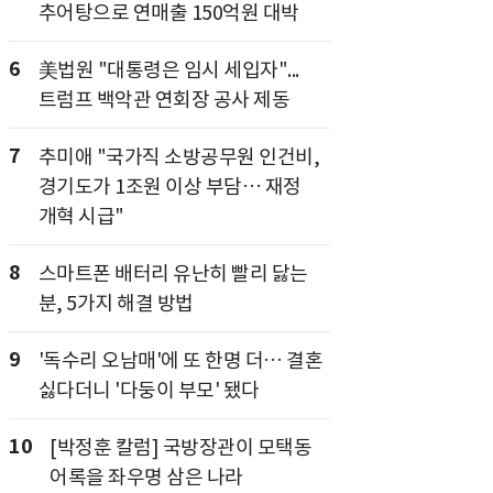
추어탕으로 연매출 150억원 대박
6
美법원 "대통령은 임시 세입자"...
트럼프 백악관 연회장 공사 제동
7
추미애 "국가직 소방공무원 인건비,
경기도가 1조원 이상 부담… 재정
개혁 시급"
8
스마트폰 배터리 유난히 빨리 닳는
분, 5가지 해결 방법
9
'독수리 오남매'에 또 한명 더… 결혼
싫다더니 '다둥이 부모' 됐다
10
[박정훈 칼럼] 국방장관이 모택동
어록을 좌우명 삼은 나라