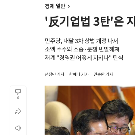
경제 일반
'反기업법 3탄'은 
민주당, 내달 3차 상법 개정 나서
소액 주주와 소송·분쟁 빈발해져
재계 "경영권 어떻게 지키나" 탄식
선정민 기자
한예나 기자
권순완 기자
0