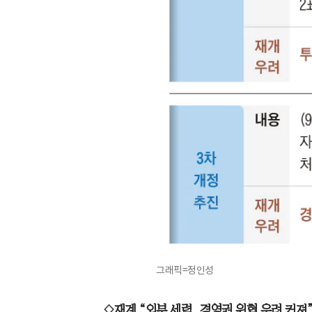
그래픽=정인성
◇재계 “외부 세력, 경영권 위협 우려 커져