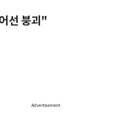
방어선 붕괴"