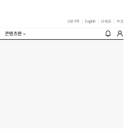
신문구독
|
English
|
日本語
|
中文
콘텐츠판