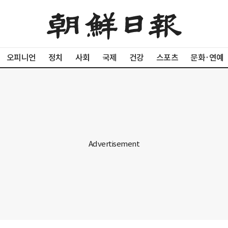
오피니언
정치
사회
국제
건강
스포츠
문화·연예