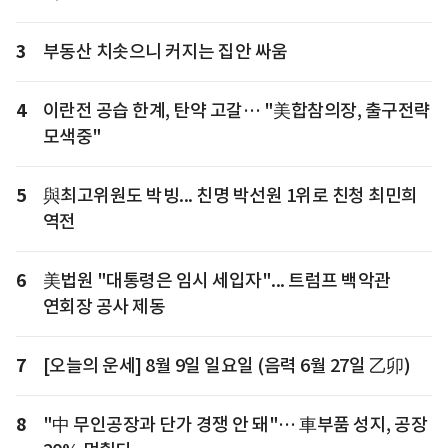
3
부동산 치솟으니 커지는 집안 싸움
4
이란전 공습 한계, 탄약 고갈… "美합참의장, 출구전략
모색중"
5
與최고위원도 박빙... 친명 박선원 1위로 친청 최민희
역전
6
美법원 "대통령은 임시 세입자"... 트럼프 백악관
연회장 공사 제동
7
[오늘의 운세] 8월 9일 일요일 (음력 6월 27일 乙卯)
8
"中 무인공장과 단가 경쟁 안 돼"… 車부품 성지, 공장