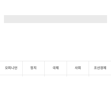
오피니언
정치
국제
사회
조선경제
문화·
조선
스포츠
건강
조선몰
연예
리더스
조선일보 공식 SNS