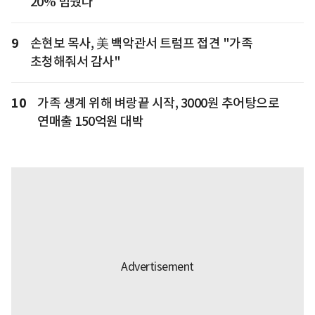
20% 멈췄다
9
손현보 목사, 美 백악관서 트럼프 접견 "가족
초청해줘서 감사"
10
가족 생계 위해 벼랑끝 시작, 3000원 추어탕으로
연매출 150억원 대박