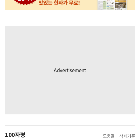
100자평
도움말
삭제기준