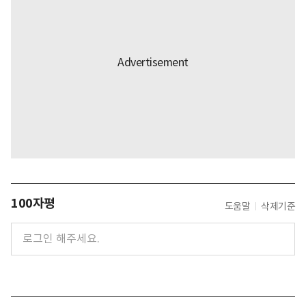
100자평
도움말
삭제기준