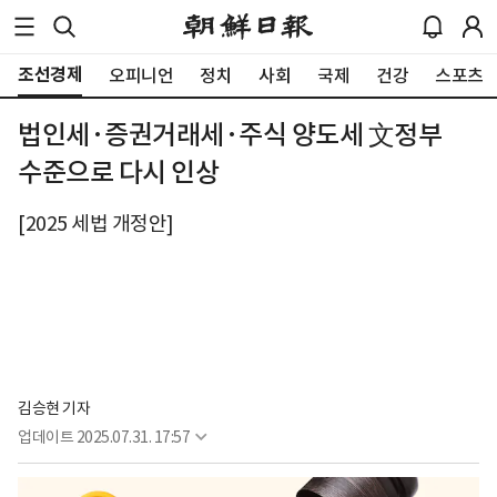
조선경제
오피니언
정치
사회
국제
건강
스포츠
법인세·증권거래세·주식 양도세 文정부
수준으로 다시 인상
[2025 세법 개정안]
김승현 기자
업데이트
2025.07.31. 17:57