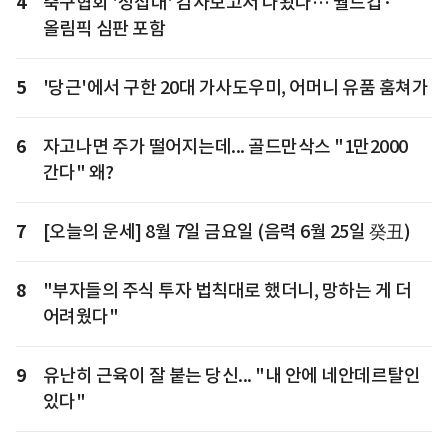
4
축구협회 '성접대' 감사보고서 나왔다… 월드컵·
올림픽 심판 포함
5
'당근'에서 구한 20대 가사도우미, 어머니 유품 훔쳐가
6
자고나면 주가 떨어지는데... 골드만삭스 "1만2000
간다" 왜?
7
[오늘의 운세] 8월 7일 금요일 (음력 6월 25일 癸丑)
8
"부자들의 주식 투자 법칙대로 했더니, 망하는 게 더
어려웠다"
9
유난히 근육이 잘 붙는 당신... "내 안에 네안데르탈인
있다"