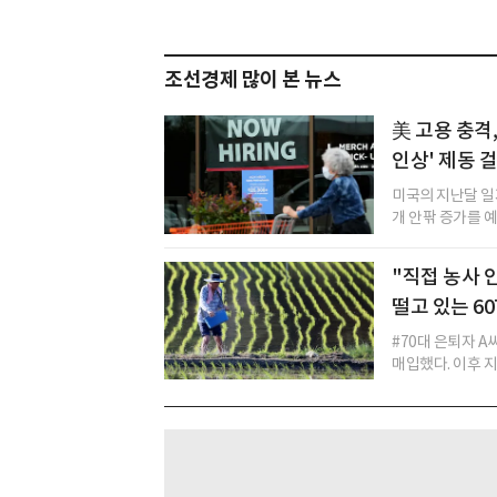
조선경제 많이 본 뉴스
美 고용 충격,
인상' 제동 
미국의 지난달 일
개 안팎 증가를 예
"직접 농사 
떨고 있는 60
#70대 은퇴자 A
매입했다. 이후 지