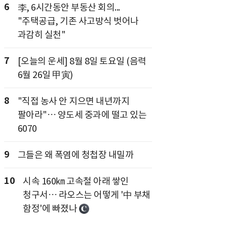
6
李, 6시간동안 부동산 회의...
"주택공급, 기존 사고방식 벗어나
과감히 실천"
7
[오늘의 운세] 8월 8일 토요일 (음력
6월 26일 甲寅)
8
"직접 농사 안 지으면 내년까지
팔아라"… 양도세 중과에 떨고 있는
6070
9
그들은 왜 폭염에 청첩장 내밀까
10
시속 160㎞ 고속철 아래 쌓인
청구서… 라오스는 어떻게 '中 부채
함정'에 빠졌나