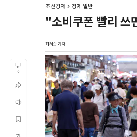
조선경제
경제 일반
"소비쿠폰 빨리 쓰면
최혜승 기자 
0