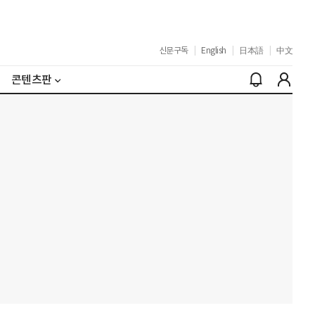
신문구독
|
English
|
日本語
|
中文
콘텐츠판