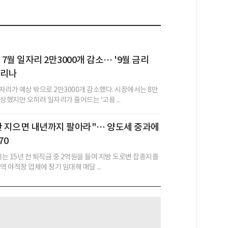
 7월 일자리 2만3000개 감소… '9월 금리
걸리나
자리가 예상 밖으로 2만3000개 감소했다. 시장에서는 8만
상했지만 오히려 일자리가 줄어드는 ‘고용 ...
안 지으면 내년까지 팔아라"… 양도세 중과에
70
씨는 15년 전 퇴직금 중 2억원을 들여 지방 도로변 잡종지를
역 야적장 업체에 장기 임대해 매달 ...