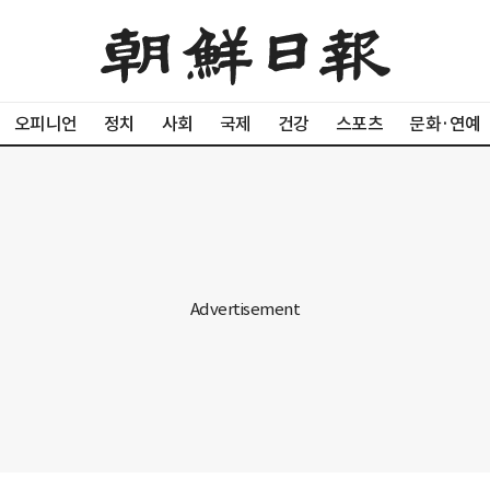
오피니언
정치
사회
국제
건강
스포츠
문화·연예