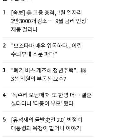
1
[속보] 美 고용 충격, 7월 일자리
2만3000개 감소… '9월 금리 인상'
제동 걸리나
2
"모즈타바 매우 위독하다... 이란
수뇌부내 소문 파다"
3
"폐기 버스 개조해 청년주택"... 與
3선 의원의 부동산 묘수?
4
'독수리 오남매'에 또 한명 더… 결혼
싫다더니 '다둥이 부모' 됐다
5
[유석재의 돌발史전 2.0] 박정희
대통령과 욕쟁이 할머니 이야기