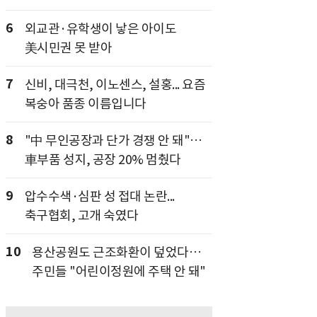
6
외교관·유학생이 낳은 아이도
美시민권 못 받아
7
신비, 대극천, 이노센스, 설홍... 요즘
복숭아 품종 이름입니다
8
"中 무인공장과 단가 경쟁 안 돼"…
車부품 성지, 공장 20% 멈췄다
9
압수수색·심판 성 접대 논란...
축구협회, 고개 숙였다
10
용산공원도 근조화환이 덮었다…
주민들 "어린이정원에 주택 안 돼"