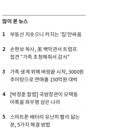
많이 본 뉴스
1
부동산 치솟으니 커지는 '집'안싸움
2
손현보 목사, 美 백악관서 트럼프
접견 "가족 초청해줘서 감사"
3
가족 생계 위해 벼랑끝 시작, 3000원
추어탕으로 연매출 150억원 대박
4
[박정훈 칼럼] 국방장관이 모택동
어록을 좌우명 삼은 나라
5
스마트폰 배터리 유난히 빨리 닳는
분, 5가지 해결 방법