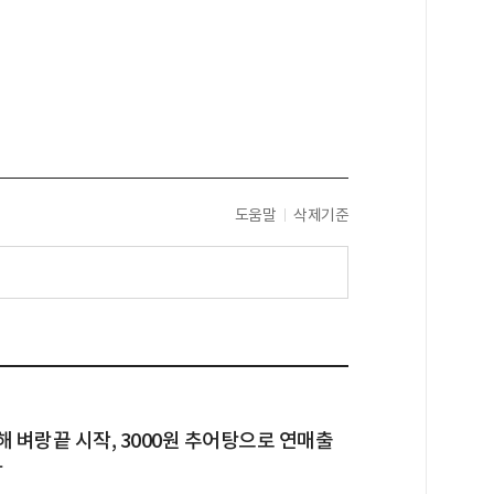
도움말
삭제기준
해 벼랑끝 시작, 3000원 추어탕으로 연매출
박