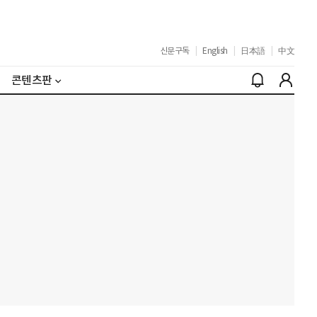
신문구독
|
English
|
日本語
|
中文
콘텐츠판