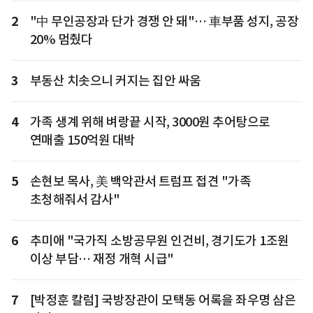
2
"中 무인공장과 단가 경쟁 안 돼"… 車부품 성지, 공장
20% 멈췄다
3
부동산 치솟으니 커지는 집안 싸움
4
가족 생계 위해 벼랑끝 시작, 3000원 추어탕으로
연매출 150억원 대박
5
손현보 목사, 美 백악관서 트럼프 접견 "가족
초청해줘서 감사"
6
추미애 "국가직 소방공무원 인건비, 경기도가 1조원
이상 부담… 재정 개혁 시급"
7
[박정훈 칼럼] 국방장관이 모택동 어록을 좌우명 삼은