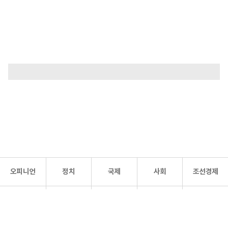
오피니언
정치
국제
사회
조선경제
문화·
조선
스포츠
건강
조선몰
연예
리더스