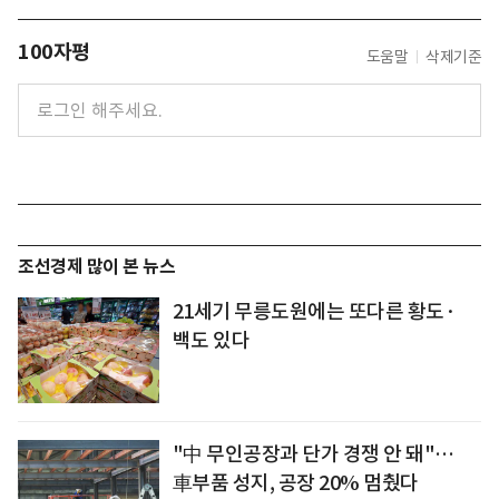
100자평
도움말
삭제기준
조선경제 많이 본 뉴스
21세기 무릉도원에는 또다른 황도·
백도 있다
"中 무인공장과 단가 경쟁 안 돼"…
車부품 성지, 공장 20% 멈췄다