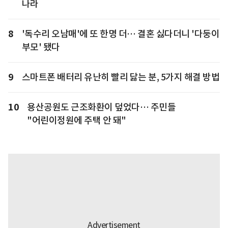
나라
8
'독수리 오남매'에 또 한명 더… 결혼 싫다더니 '다둥이
부모' 됐다
9
스마트폰 배터리 유난히 빨리 닳는 분, 5가지 해결 방법
10
용산공원도 근조화환이 덮었다… 주민들
"어린이정원에 주택 안 돼"