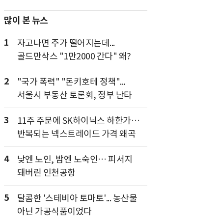
많이 본 뉴스
1
자고나면 주가 떨어지는데...
골드만삭스 "1만2000 간다" 왜?
2
"국가 폭력" "돈키호테 정책"...
서울시 부동산 토론회, 정부 난타
3
11주 주문에 SK하이닉스 하한가…
반복되는 넥스트레이드 가격 왜곡
4
낮엔 노인, 밤엔 노숙인… 피서지
돼버린 인천공항
5
달콤한 '스테비아 토마토'... 농산물
아닌 가공식품이었다