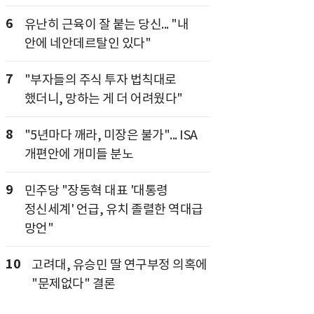
6
유난히 근육이 잘 붙는 당신... "내
안에 네안데르탈인 있다"
7
"부자들의 주식 투자 법칙대로
했더니, 망하는 게 더 어려웠다"
8
"5년마다 깨라, 미장은 불가"... ISA
개편안에 개미들 분노
9
민주당 "장동혁 대표 '대통령
정신세계' 언급, 유치 졸렬한 역대급
망언"
10
고려대, 유승민 딸 연구부정 의혹에
"문제없다" 결론