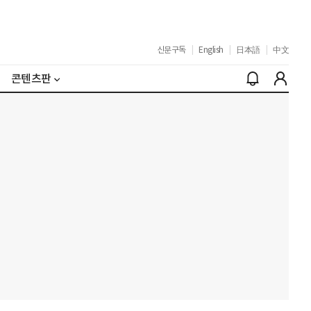
신문구독
|
English
|
日本語
|
中文
콘텐츠판