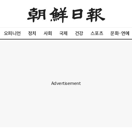
오피니언
정치
사회
국제
건강
스포츠
문화·연예