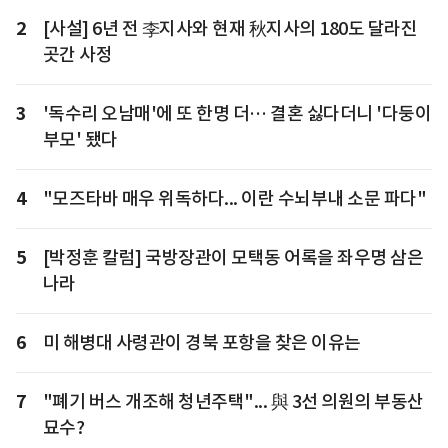
2
[사설] 6년 전 李지사와 현재 秋지사의 180도 달라진
곳간 사정
3
'독수리 오남매'에 또 한명 더… 결혼 싫다더니 '다둥이
부모' 됐다
4
"모즈타바 매우 위독하다... 이란 수뇌부내 소문 파다"
5
[박정훈 칼럼] 국방장관이 모택동 어록을 좌우명 삼은
나라
6
미 해병대 사령관이 경북 포항을 찾은 이유는
7
"폐기 버스 개조해 청년주택"... 與 3선 의원의 부동산
묘수?