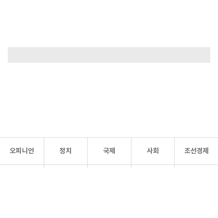
오피니언
정치
국제
사회
조선경제
문화·
조선
스포츠
건강
조선몰
연예
리더스
조선일보 공식 SNS