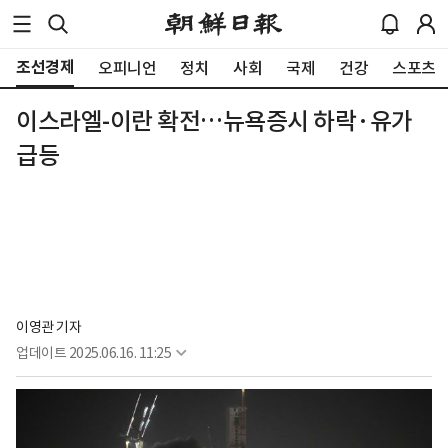
조선경제
오피니언
정치
사회
국제
건강
스포츠
이스라엘-이란 확전…뉴욕증시 하락·유가
급등
이영관 기자
업데이트
2025.06.16. 11:25