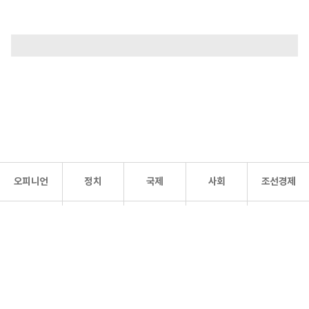
오피니언
정치
국제
사회
조선경제
문화·
조선
스포츠
건강
조선몰
연예
리더스
조선일보 공식 SNS