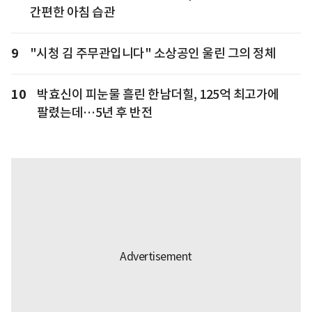
간편한 아침 습관
9
"시청 김 주무관입니다" 소상공인 울린 그의 정체
10
박효신이 피눈물 흘린 한남더힐, 125억 최고가에
팔렸는데…5년 후 반전