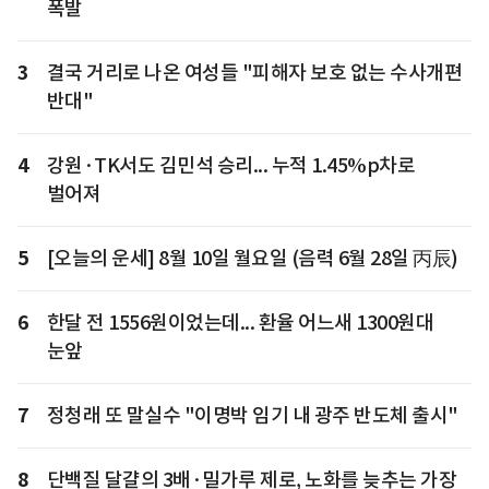
폭발
3
결국 거리로 나온 여성들 "피해자 보호 없는 수사개편
반대"
4
강원·TK서도 김민석 승리... 누적 1.45%p차로
벌어져
5
[오늘의 운세] 8월 10일 월요일 (음력 6월 28일 丙辰)
6
한달 전 1556원이었는데... 환율 어느새 1300원대
눈앞
7
정청래 또 말실수 "이명박 임기 내 광주 반도체 출시"
8
단백질 달걀의 3배·밀가루 제로, 노화를 늦추는 가장