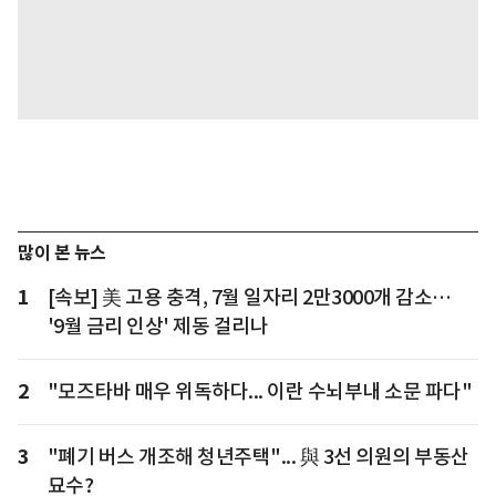
많이 본 뉴스
1
[속보] 美 고용 충격, 7월 일자리 2만3000개 감소…
'9월 금리 인상' 제동 걸리나
2
"모즈타바 매우 위독하다... 이란 수뇌부내 소문 파다"
3
"폐기 버스 개조해 청년주택"... 與 3선 의원의 부동산
묘수?