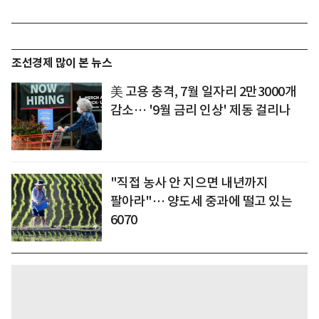
조선경제 많이 본 뉴스
美 고용 충격, 7월 일자리 2만3000개
감소… '9월 금리 인상' 제동 걸리나
"직접 농사 안 지으면 내년까지
팔아라"… 양도세 중과에 떨고 있는
6070