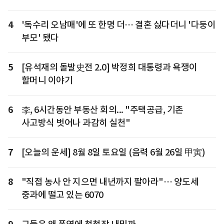
4
'독수리 오남매'에 또 한명 더… 결혼 싫다더니 '다둥이
부모' 됐다
5
[유석재의 돌발史전 2.0] 박정희 대통령과 욕쟁이
할머니 이야기
6
李, 6시간동안 부동산 회의... "주택공급, 기존
사고방식 벗어나 과감히 실천"
7
[오늘의 운세] 8월 8일 토요일 (음력 6월 26일 甲寅)
8
"직접 농사 안 지으면 내년까지 팔아라"… 양도세
중과에 떨고 있는 6070