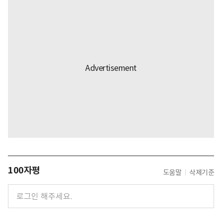
100자평
도움말
삭제기준