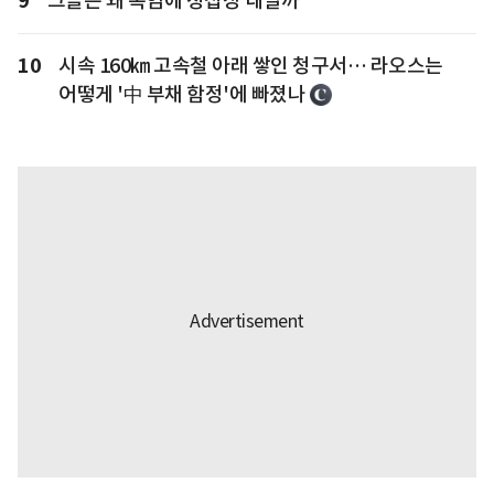
9
그들은 왜 폭염에 청첩장 내밀까
10
시속 160㎞ 고속철 아래 쌓인 청구서… 라오스는
어떻게 '中 부채 함정'에 빠졌나