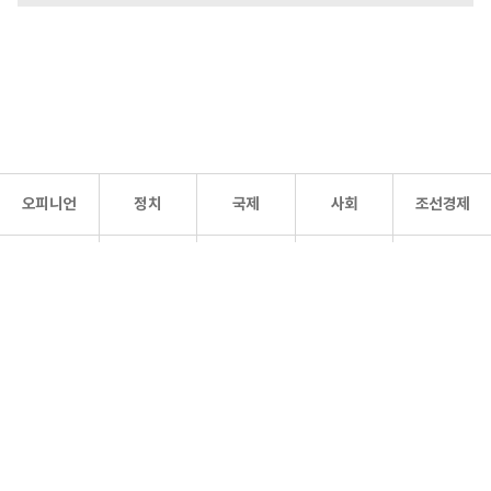
오피니언
정치
국제
사회
조선경제
문화·
조선
스포츠
건강
조선몰
연예
리더스
조선일보 공식 SNS
개인정보처리방침
사이트맵
Copyright 조선일보 All rights reserved. 무단 전재 및 재배포 금지.