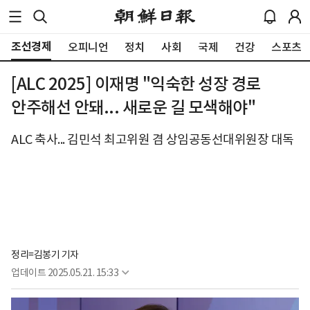
조선경제
오피니언
정치
사회
국제
건강
스포츠
[ALC 2025] 이재명 "익숙한 성장 경로
안주해선 안돼... 새로운 길 모색해야"
ALC 축사... 김민석 최고위원 겸 상임공동선대위원장 대독
정리=김봉기 기자
업데이트
2025.05.21. 15:33