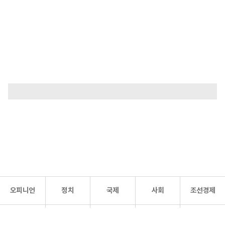
오피니언
정치
국제
사회
조선경제
문화·
조선
스포츠
건강
조선몰
연예
리더스