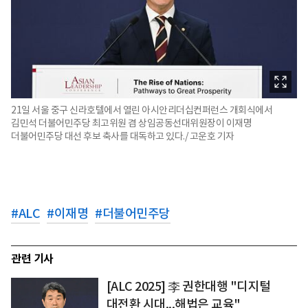
21일 서울 중구 신라호텔에서 열린 아시안리더십컨퍼런스 개회식에서
김민석 더불어민주당 최고위원 겸 상임공동선대위원장이 이재명
더불어민주당 대선 후보 축사를 대독하고 있다./ 고운호 기자
#
ALC
#
이재명
#
더불어민주당
관련 기사
[ALC 2025] 李 권한대행 "디지털
대전환 시대...해법은 교육"