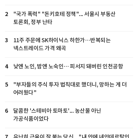
2
"국가 폭력" "돈키호테 정책"... 서울시 부동산
토론회, 정부 난타
3
11주 주문에 SK하이닉스 하한가…반복되는
넥스트레이드 가격 왜곡
4
낮엔 노인, 밤엔 노숙인… 피서지 돼버린 인천공항
5
"부자들의 주식 투자 법칙대로 했더니, 망하는 게 더
어려웠다"
6
달콤한 '스테비아 토마토'... 농산물 아닌
가공식품이었다
7
유난히 근육이 잘 붙는 당신... "내 안에 네안데르탈인