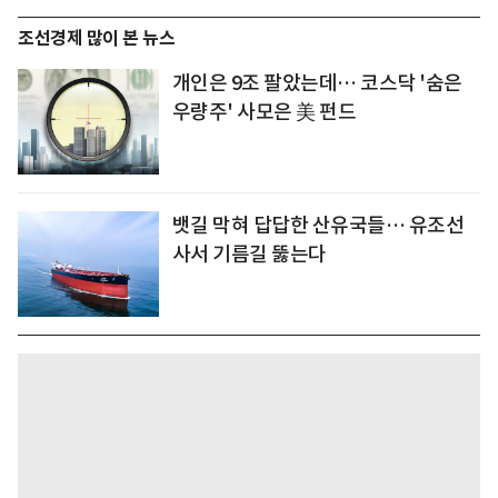
조선경제 많이 본 뉴스
개인은 9조 팔았는데… 코스닥 '숨은
우량주' 사모은 美 펀드
뱃길 막혀 답답한 산유국들… 유조선
사서 기름길 뚫는다