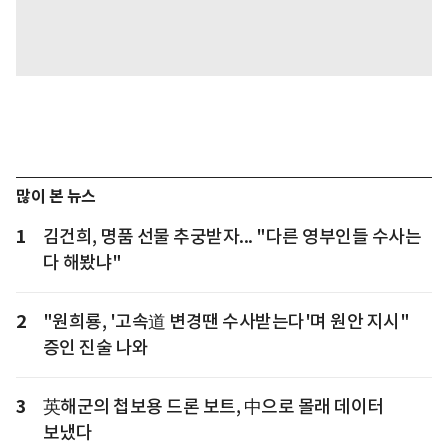
많이 본 뉴스
1
김건희, 명품 선물 추궁받자... "다른 영부인들 수사는
다 해봤냐"
2
"원희룡, '고속道 변경땐 수사받는다'며 원안 지시"
증인 진술 나와
3
英해군의 첩보용 드론 보트, 中으로 몰래 데이터
보냈다