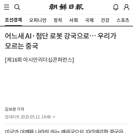
조선경제
오피니언
정치
사회
국제
건강
스포츠
어느새 AI·첨단 로봇 강국으로… 우리가
모르는 중국
[제16회 아시안리더십콘퍼런스]
김보경 기자
업데이트
2025.05.12. 14:46
미국과 어깨를 나란히 하는 패권국으로 자리매김한 중국은