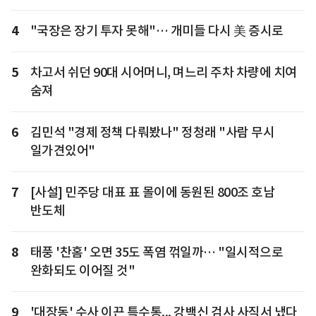
4
"국장은 장기 투자 못해"… 개미들 다시 美 증시로
5
차고서 쉬던 90대 시어머니, 며느리 주차 차량에 치여
숨져
6
김민석 "경제 정책 다뤄봤나" 정청래 "사람 무시
일가견있어"
7
[사설] 민주당 대표 표 몰이에 동원된 800조 호남
반도체
8
태풍 '찬홈' 오면 35도 폭염 꺾일까… "일시적으로
완화되도 이어질 것"
9
'대장동' 수사 이끈 특수통... 강백신 검사 사직서 냈다