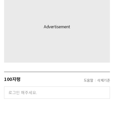
100자평
도움말
삭제기준