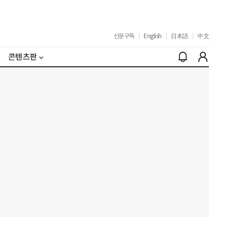
신문구독
|
English
|
日本語
|
中文
콘텐츠판