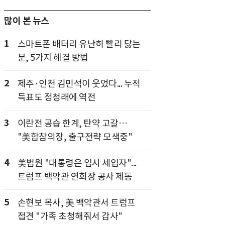
많이 본 뉴스
1
스마트폰 배터리 유난히 빨리 닳는
분, 5가지 해결 방법
2
제주·인천 김민석이 웃었다... 누적
득표도 정청래에 역전
3
이란전 공습 한계, 탄약 고갈…
"美합참의장, 출구전략 모색중"
4
美법원 "대통령은 임시 세입자"...
트럼프 백악관 연회장 공사 제동
5
손현보 목사, 美 백악관서 트럼프
접견 "가족 초청해줘서 감사"