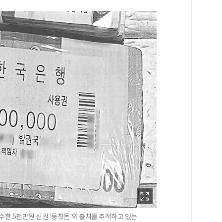
수한 5천만원 신권 '뭉칫돈'의 출처를 추적하고 있는