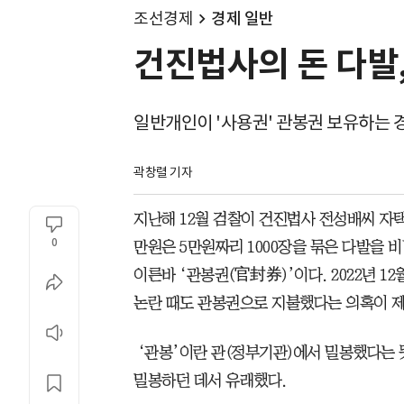
조선경제
경제 일반
건진법사의 돈 다발,
일반개인이 '사용권' 관봉권 보유하는 경
곽창렬 기자
지난해 12월 검찰이 건진법사 전성배씨 자택에
0
만원은 5만원짜리 1000장을 묶은 다발을 
이른바 ‘관봉권(官封券)’이다. 2022년 1
논란 때도 관봉권으로 지불했다는 의혹이 
‘관봉’이란 관(정부기관)에서 밀봉했다는 
밀봉하던 데서 유래했다.