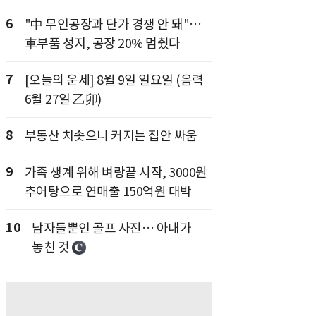
6
"中 무인공장과 단가 경쟁 안 돼"…
車부품 성지, 공장 20% 멈췄다
7
[오늘의 운세] 8월 9일 일요일 (음력
6월 27일 乙卯)
8
부동산 치솟으니 커지는 집안 싸움
9
가족 생계 위해 벼랑끝 시작, 3000원
추어탕으로 연매출 150억원 대박
10
남자들뿐인 골프 사진… 아내가
놓친 것