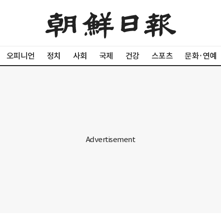
오피니언
정치
사회
국제
건강
스포츠
문화·연예