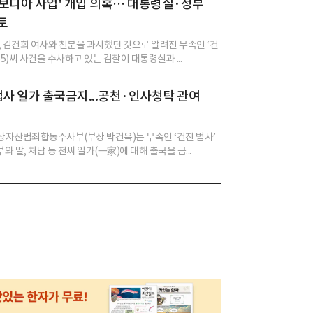
보디아 사업' 개입 의혹… 대통령실·정부
토
, 김건희 여사와 친분을 과시했던 것으로 알려진 무속인 ‘건
65)씨 사건을 수사하고 있는 검찰이 대통령실과 ...
법사 일가 출국금지...공천·인사청탁 관여
자산범죄합동수사부(부장 박건욱)는 무속인 ‘건진 법사’
와 딸, 처남 등 전씨 일가(一家)에 대해 출국을 금...