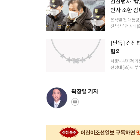
건진법사 '캄
인사 소환 검
윤석열 전 대통령
진 법사’ 전성배(
[단독] 건진
혐의
서울남부지검 가상
전성배(65)씨 부부
곽창렬 기자