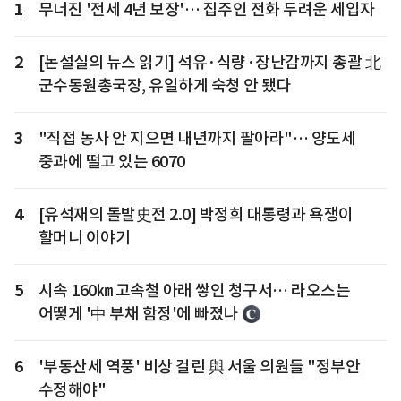
1
무너진 '전세 4년 보장'… 집주인 전화 두려운 세입자
2
[논설실의 뉴스 읽기] 석유·식량·장난감까지 총괄 北
군수동원총국장, 유일하게 숙청 안 됐다
3
"직접 농사 안 지으면 내년까지 팔아라"… 양도세
중과에 떨고 있는 6070
4
[유석재의 돌발史전 2.0] 박정희 대통령과 욕쟁이
할머니 이야기
5
시속 160㎞ 고속철 아래 쌓인 청구서… 라오스는
어떻게 '中 부채 함정'에 빠졌나
6
'부동산세 역풍' 비상 걸린 與 서울 의원들 "정부안
수정해야"