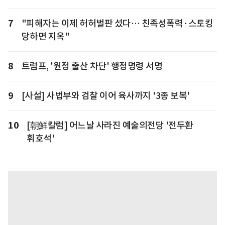
7
"피해자는 이제 허허벌판 섰다… 친족성폭력·스토킹
당하면 지옥"
8
트럼프, '원정 출산 차단' 행정명령 서명
9
[사설] 사법부와 검찰 이어 육사까지 '3종 보복'
10
[朝鮮칼럼] 어느날 사라진 예술의전당 '전두환
휘호석'