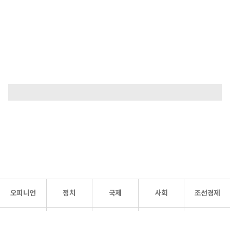
오피니언
정치
국제
사회
조선경제
문화·
조선
스포츠
건강
조선몰
연예
리더스