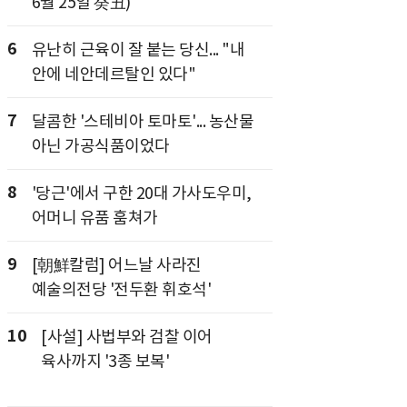
6월 25일 癸丑)
6
유난히 근육이 잘 붙는 당신... "내
안에 네안데르탈인 있다"
7
달콤한 '스테비아 토마토'... 농산물
아닌 가공식품이었다
8
'당근'에서 구한 20대 가사도우미,
어머니 유품 훔쳐가
9
[朝鮮칼럼] 어느날 사라진
예술의전당 '전두환 휘호석'
10
[사설] 사법부와 검찰 이어
육사까지 '3종 보복'