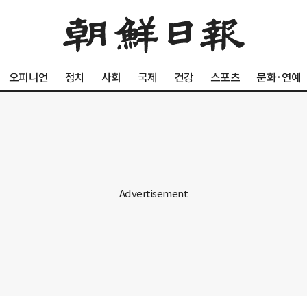
오피니언
정치
사회
국제
건강
스포츠
문화·연예