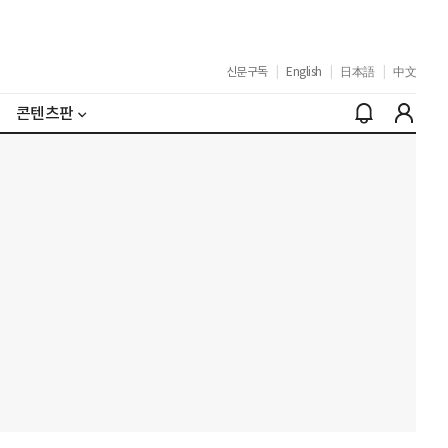
신문구독
|
English
|
日本語
|
中文
콘텐츠판