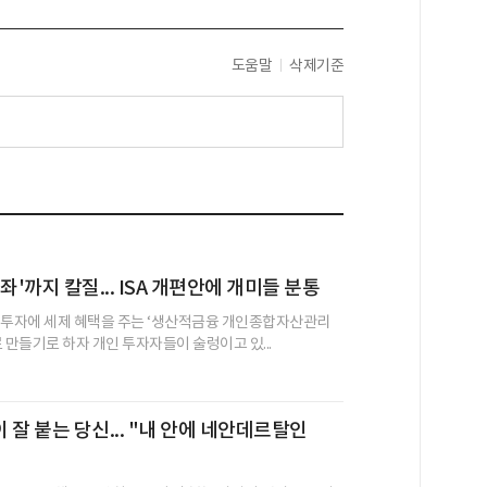
도움말
삭제기준
좌'까지 칼질... ISA 개편안에 개미들 분통
 투자에 세제 혜택을 주는 ‘생산적금융 개인종합자산관리
새로 만들기로 하자 개인 투자자들이 술렁이고 있...
 잘 붙는 당신... "내 안에 네안데르탈인