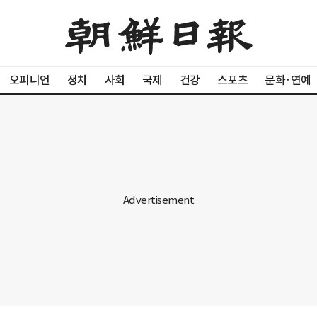
오피니언
정치
사회
국제
건강
스포츠
문화·연예