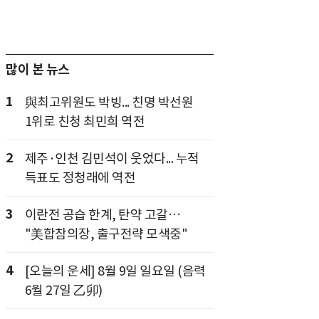
많이 본 뉴스
1
與최고위원도 박빙... 친명 박선원
1위로 친청 최민희 역전
2
제주·인천 김민석이 웃었다... 누적
득표도 정청래에 역전
3
이란전 공습 한계, 탄약 고갈…
"美합참의장, 출구전략 모색중"
4
[오늘의 운세] 8월 9일 일요일 (음력
6월 27일 乙卯)