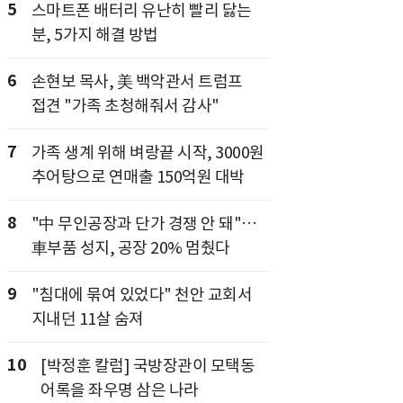
5
스마트폰 배터리 유난히 빨리 닳는
분, 5가지 해결 방법
6
손현보 목사, 美 백악관서 트럼프
접견 "가족 초청해줘서 감사"
7
가족 생계 위해 벼랑끝 시작, 3000원
추어탕으로 연매출 150억원 대박
8
"中 무인공장과 단가 경쟁 안 돼"…
車부품 성지, 공장 20% 멈췄다
9
"침대에 묶여 있었다" 천안 교회서
지내던 11살 숨져
10
[박정훈 칼럼] 국방장관이 모택동
어록을 좌우명 삼은 나라