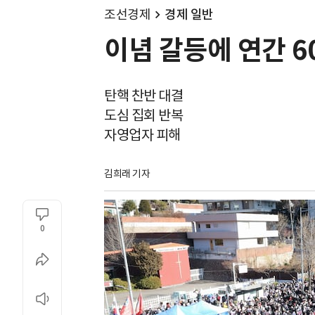
조선경제
경제 일반
이념 갈등에 연간 
탄핵 찬반 대결
도심 집회 반복
자영업자 피해
김희래 기자
0