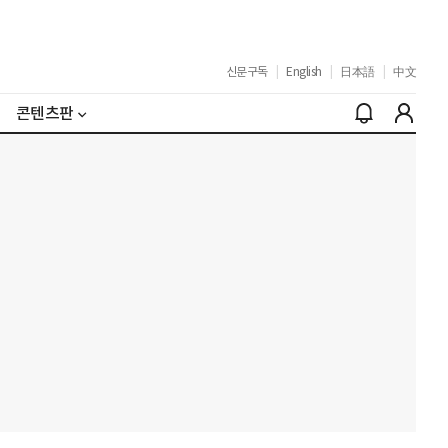
신문구독
|
English
|
日本語
|
中文
콘텐츠판